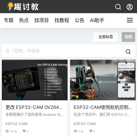
专题
热点
找项目
找教程
公告
AI助手
全部标签
拍照
更改 ESP32-CAM OV2640
ESP32-CAM使用舵机控制
相机设置：亮度、分辨率、
旋转-视频流网络服务器（2
本教程展示了如何使用 Arduino IDE
在这个项目中，我们将 ESP32-CA
质量、对比度等
更改ESP32-CAM OV2640相机设
轴）
M 连接到带有两个 SG90 伺服电机
ESP32-CAM
ESP32-CAM
置，例如对比度、亮度、分辨率、
（舵机）的平移（旋转）和倾斜
质量、饱和度等。 本教程中的说明
（上下移动）支架上。使用平移和
18.3k
0
9.6k
0
适用于任何带有 OV2640 相机的 ES
倾斜摄像机支架，您可以向上、向