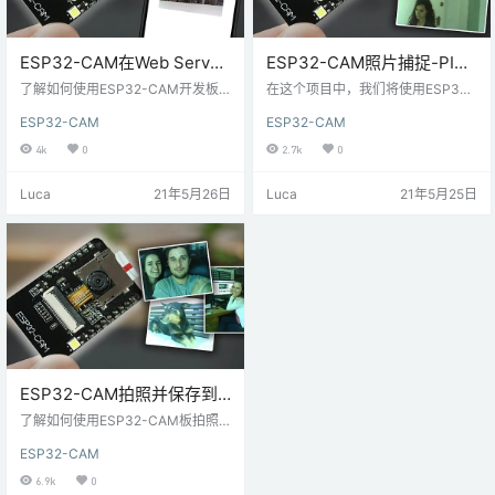
ESP32-CAM在Web Server
ESP32-CAM照片捕捉-PIR
中拍照和显示
运动检测传感器（保存到
了解如何使用ESP32-CAM开发板
在这个项目中，我们将使用ESP32-
构建Web服务器，您可以通过在浏
microSD卡）
CAM制作具有照片捕捉功能的运动
ESP32-CAM
ESP32-CAM
览器可视化最新捕获的照片，并且
传感器检测器。当您的PIR传感器检
可以发送命令进行拍照并保存在SPI
测到运动时，它将醒来并拍照，然
4k
0
2.7k
0
FFS中。如果需要，我们还添加了旋
后将其保存在microSD卡中。 该项
转图像的选项。 您可能会喜欢我们
目与上一个项目非常相似，但是在
Luca
21年5月26日
Luca
21年5月25日
博客中的其它ESP32-CAM项目。
许多请求之后，我们在电路中添加
实际上，您可以通过添加一个PIR传
了PIR运动传感器。因此，当检测到
感器（在检测到运动时进行拍
运动时，将拍摄一张照片并将其保
照），一个物理按钮来拍照或在另
存在microSD卡上。 其它ESP32-C
一个URL路径中包括视频流功能，
AM项目和教程： 所需零件 对于此
来进一步推进该项目。 其它ESP32-
项目，您将需要以下部分： 带…
CAM…
ESP32-CAM拍照并保存到
MicroSD卡
了解如何使用ESP32-CAM板拍照
并使用Arduino IDE将其保存到micr
ESP32-CAM
oSD卡中。按下ESP32-CAM RESE
T按钮时，它会醒来并拍照，并将其
6.9k
0
保存在microSD卡中。 我们将使用