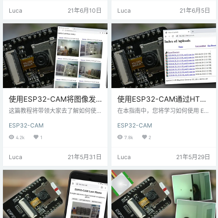
P32 相机开发板。 安装 ESP32 环
下、向左和向右移动摄像机——这
Luca
21年6月10日
Luca
21年6月5日
境 我们将使用 Arduino IDE 对 ESP
非常适合监控。ESP32-CAM 搭建
32 板进行编程。因此，您需要安装
网络服务器，显示视频流和按钮来
Arduino IDE 以及 ESP32 插件： O
控制伺服电机移动相机。 本文中，
V2640 相机设置 在ESP…
伺服电机，指的是平时我们讲的舵
机。 开发板兼容性：对于这个项
目，您需要一个 ESP32 相机开发
板， 所需…
使用ESP32-CAM将图像发
使用ESP32-CAM通过HTTP
布到本地或云服务器-
POST将照片发送到本地或云
这篇教程将带领大家去了解如何使
在本指南中，您将学习如何使用 ES
PHP（Photo Manager）
用 ESP32-CAM 板和 Arduino IDE
服务器
P32-CAM 板和 Arduino IDE 发出 H
ESP32-CAM
ESP32-CAM
发出 HTTP POST 请求，以将照片
TTP POST 请求以将照片发送到服
发送到服务器。我们将展示如何将 J
务器。我们将展示如何将JPG图像
4.2k
1
7.8k
2
PG/JPEG 图像发布到本地服务器
发布到本地服务器（Raspberry Pi L
（Raspberry Pi LAMP 服务器）或
AMP服务器）或云服务器（您可以
Luca
21年5月31日
Luca
21年5月29日
云服务器（您可以从任何地方访
从任何地方访问）。要将图像保存
问）。照片将显示在图库中，您可
在服务器中，我们将使用 PHP。 要
以在其中查看或删除照片。要将图
构建此项目，您需要执行以下步
像保存在服务器中并创建图库，我
骤。按照LAMP Server或Hosting S
们将使用 PHP 脚本。 要构建此项
erver的说明进行…
目，…