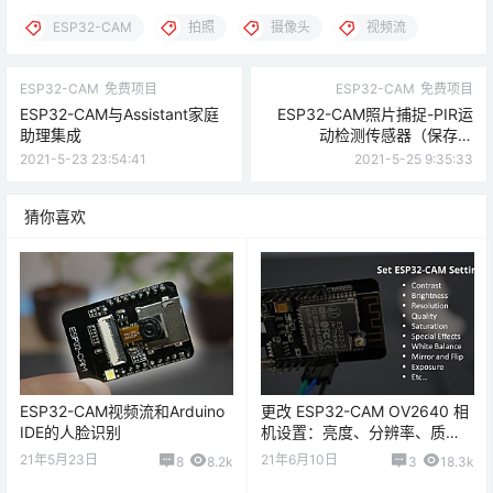
ESP32-CAM
拍照
摄像头
视频流
ESP32-CAM
免费项目
ESP32-CAM
免费项目
ESP32-CAM与Assistant家庭
ESP32-CAM照片捕捉-PIR运
助理集成
动检测传感器（保存到
microSD卡）
2021-5-23 23:54:41
2021-5-25 9:35:33
猜你喜欢
ESP32-CAM视频流和Arduino
更改 ESP32-CAM OV2640 相
IDE的人脸识别
机设置：亮度、分辨率、质
量、对比度等
21年5月23日
21年6月10日
8
8.2k
3
18.3k