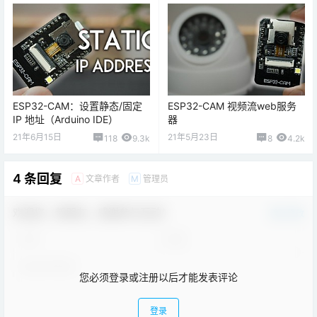
ESP32-CAM：设置静态/固定
ESP32-CAM 视频流web服务
IP 地址（Arduino IDE）
器
21年6月15日
21年5月23日
118
9.3k
8
4.2k
4 条回复
文章作者
管理员
A
M
欢迎您，新朋友，感谢参与互动！
确认修改
您必须登录或注册以后才能发表评论
登录