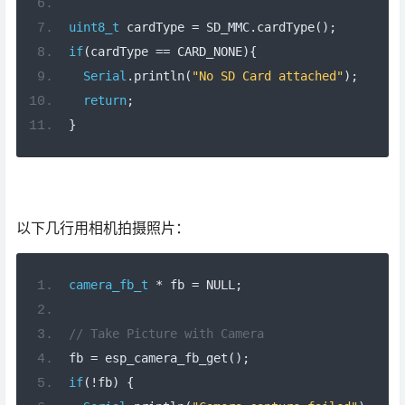
uint8_t
 cardType 
=
 SD_MMC
.
cardType
();
if
(
cardType 
==
 CARD_NONE
){
Serial
.
println
(
"No SD Card attached"
);
return
;
}
以下几行用相机拍摄照片：
camera_fb_t
*
 fb 
=
 NULL
;
// Take Picture with Camera
fb 
=
 esp_camera_fb_get
();
if
(!
fb
)
{