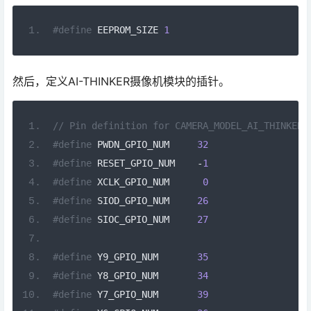
#define
 EEPROM_SIZE 
1
然后，定义AI-THINKER摄像机模块的插针。
// Pin definition for CAMERA_MODEL_AI_THINKER 
#define
 PWDN_GPIO_NUM     
32
#define
 RESET_GPIO_NUM    
-
1
#define
 XCLK_GPIO_NUM      
0
#define
 SIOD_GPIO_NUM     
26
#define
 SIOC_GPIO_NUM     
27
#define
 Y9_GPIO_NUM       
35
#define
 Y8_GPIO_NUM       
34
#define
 Y7_GPIO_NUM       
39