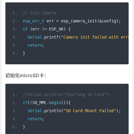
// Init Camera
esp_err_t
 err 
=
 esp_camera_init
(&
config
);
if
(
err 
!=
 ESP_OK
)
{
Serial
.
printf
(
"Camera init failed with error
return
;
}
初始化microSD卡：
//Serial.println("Starting SD Card");
if
(!
SD_MMC
.
begin
()){
Serial
.
println
(
"SD Card Mount Failed"
);
return
;
}