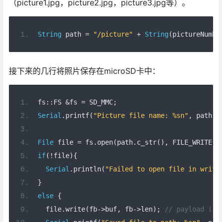
（picture1.jpg，picture2.jpg，picture3.jpg等）。
String
 path 
=
"/picture"
+
String
(
pictureNumbe
接下来的几行将照片保存在microSD卡中：
fs
::
FS 
&
fs 
=
 SD_MMC
;
Serial
.
printf
(
"Picture file name: %sn"
,
 path
.
c
File
 file 
=
 fs
.
open
(
path
.
c_str
(),
 FILE_WRITE
);
if
(!
file
){
Serial
.
println
(
"Failed to open file in writi
}
else
{
  file
.
write
(
fb
->
buf
,
 fb
->
len
);
// payload (im