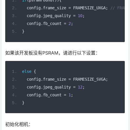
if
(
psramFound
()){
  config
.
frame_size 
=
 FRAMESIZE_UXGA
;
// FRAME
  config
.
jpeg_quality 
=
10
;
  config
.
fb_count 
=
2
;
}
如果该开发板没有PSRAM，请进行以下设置：
else
{
  config
.
frame_size 
=
 FRAMESIZE_SVGA
;
  config
.
jpeg_quality 
=
12
;
  config
.
fb_count 
=
1
;
}
初始化相机：