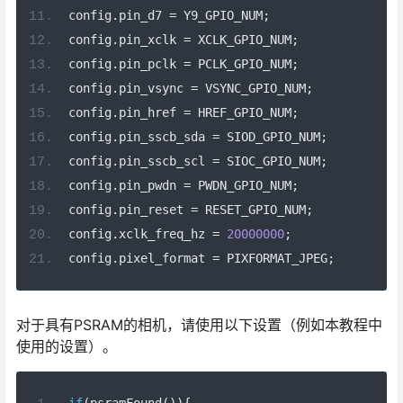
config
.
pin_d7 
=
 Y9_GPIO_NUM
;
config
.
pin_xclk 
=
 XCLK_GPIO_NUM
;
config
.
pin_pclk 
=
 PCLK_GPIO_NUM
;
config
.
pin_vsync 
=
 VSYNC_GPIO_NUM
;
config
.
pin_href 
=
 HREF_GPIO_NUM
;
config
.
pin_sscb_sda 
=
 SIOD_GPIO_NUM
;
config
.
pin_sscb_scl 
=
 SIOC_GPIO_NUM
;
config
.
pin_pwdn 
=
 PWDN_GPIO_NUM
;
config
.
pin_reset 
=
 RESET_GPIO_NUM
;
config
.
xclk_freq_hz 
=
20000000
;
config
.
pixel_format 
=
 PIXFORMAT_JPEG
;
对于具有PSRAM的相机，请使用以下设置（例如本教程中
使用的设置）。