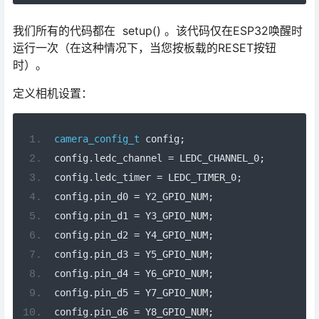
我们所有的代码都在 setup() 。该代码仅在ESP32唤醒时
运行一次（在这种情况下，当您按板载的RESET按钮
时）。
定义相机设置：
camera_config_t
 config
;
config
.
ledc_channel 
=
 LEDC_CHANNEL_0
;
config
.
ledc_timer 
=
 LEDC_TIMER_0
;
config
.
pin_d0 
=
 Y2_GPIO_NUM
;
config
.
pin_d1 
=
 Y3_GPIO_NUM
;
config
.
pin_d2 
=
 Y4_GPIO_NUM
;
config
.
pin_d3 
=
 Y5_GPIO_NUM
;
config
.
pin_d4 
=
 Y6_GPIO_NUM
;
config
.
pin_d5 
=
 Y7_GPIO_NUM
;
config
.
pin_d6 
=
 Y8_GPIO_NUM
;