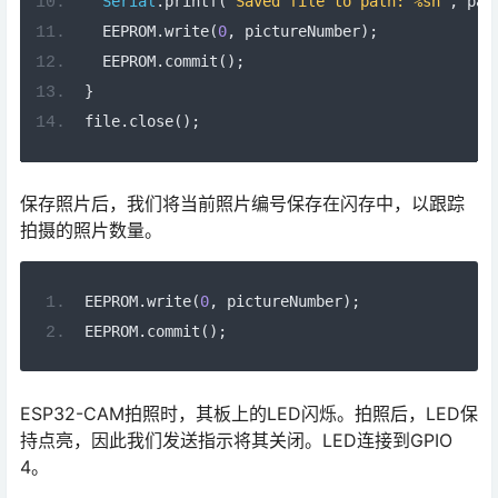
Serial
.
printf
(
"Saved file to path: %sn"
,
 pat
  EEPROM
.
write
(
0
,
 pictureNumber
);
  EEPROM
.
commit
();
}
file
.
close
();
保存照片后，我们将当前照片编号保存在闪存中，以跟踪
拍摄的照片数量。
EEPROM
.
write
(
0
,
 pictureNumber
);
EEPROM
.
commit
();
ESP32-CAM拍照时，其板上的LED闪烁。拍照后，LED保
持点亮，因此我们发送指示将其关闭。LED连接到GPIO
4。