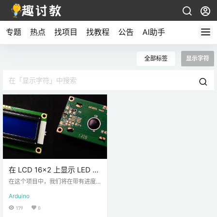
专题
热点
找项目
找教程
公告
AI助手
全部标签
显示字符
在 LCD 16×2 上显示 LED 字
符 – Arduino教程
在这个项目中，我们将在带有进度
条的 LCD 16×2 上显示 LED 字符。
Arduino
这是一个很好的Arduino初学者项
目，可以开始使用LCD显示器。我
179
0
们提供所需器件列表、原理图和代