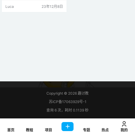
码。 LCD简介 显示信息的最简单、
Luca
23年12月8日
最便宜的方式是使用 LCD（液晶显
示器）。这些存在于日常电子设备
中，例如自动售货机、计算器、停
车计时器、打印机等，非常适合显
示文本或小图标。下图显示了 16×2
LCD 的正面和背面 vi…
Copyright © 2026
趣讨教
苏ICP备17063929号-1
查询 6 次，耗时 0.1139 秒
首页
教程
项目
专题
热点
我的