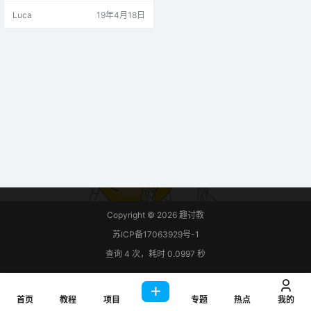
和命令可以通过处理器发送到显示
Luca
19年4月18日
器以控制显示输出。它有8个引脚。
由于Nokia5110使用SPI通信，我们
需要确保启用Raspberry Pi的SPI接
口。如果未启用，则使用我们必须
启用它。使SPI？要在Raspberry P
i…
Copyright © 2026
趣讨教
苏ICP备17063929号-1
查询 4 次，耗时 0.0997 秒
首页
教程
项目
专题
热点
我的