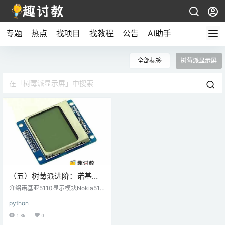
专题
热点
找项目
找教程
公告
AI助手
全部标签
树莓派显示屏
（五）树莓派进阶：诺基亚
5110显示屏与Raspberry Pi
介绍诺基亚5110显示模块Nokia511
连接
0是一款可以显示文字，图像和各种
python
图案的图形显示屏。它的分辨率为4
8x84，并配有背光。它使用SPI通
1.8k
0
信与微控制器/微处理器通信。数据