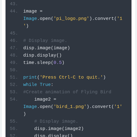
image 
=
Image
.
open
(
'pi_logo.png'
).
convert
(
'1
'
)
# Display image.
disp
.
image
(
image
)
disp
.
display
()
time
.
sleep
(
0.5
)
print
(
'Press Ctrl-C to quit.'
)
while
True
:
#Create animation of Flying Bird
    image2 
=
Image
.
open
(
'bird_1.png'
).
convert
(
'1'
)
# Display image.
    disp
.
image
(
image2
)
    disp
.
display
()