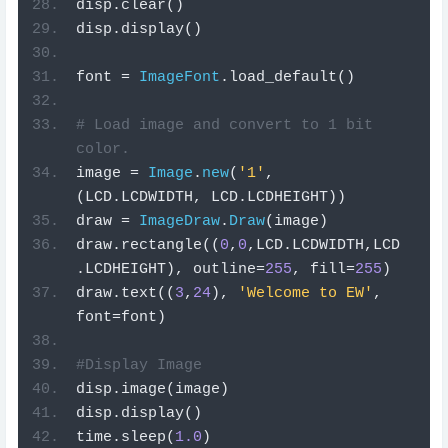
disp
.
clear
()
disp
.
display
()
font 
=
ImageFont
.
load_default
()
# Load image and convert to 1 bit 
color.
image 
=
Image
.
new
(
'1'
,
(
LCD
.
LCDWIDTH
,
 LCD
.
LCDHEIGHT
))
draw 
=
ImageDraw
.
Draw
(
image
)
draw
.
rectangle
((
0
,
0
,
LCD
.
LCDWIDTH
,
LCD
.
LCDHEIGHT
),
 outline
=
255
,
 fill
=
255
)
draw
.
text
((
3
,
24
),
'Welcome to EW'
,
font
=
font
)
#Display Image
disp
.
image
(
image
)
disp
.
display
()
time
.
sleep
(
1.0
)