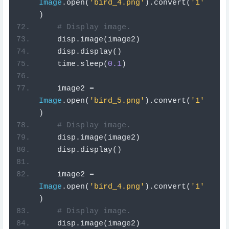
Image
.
open
(
'bird_4.png'
).
convert
(
'1'
)
# Display image.
    disp
.
image
(
image2
)
    disp
.
display
()
    time
.
sleep
(
0.1
)
    image2 
=
Image
.
open
(
'bird_5.png'
).
convert
(
'1'
)
# Display image.
    disp
.
image
(
image2
)
    disp
.
display
()
    image2 
=
Image
.
open
(
'bird_4.png'
).
convert
(
'1'
)
# Display image.
    disp
.
image
(
image2
)