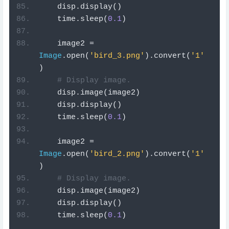
    disp
.
display
()
    time
.
sleep
(
0.1
)
    image2 
=
Image
.
open
(
'bird_3.png'
).
convert
(
'1'
)
# Display image.
    disp
.
image
(
image2
)
    disp
.
display
()
    time
.
sleep
(
0.1
)
    image2 
=
Image
.
open
(
'bird_2.png'
).
convert
(
'1'
)
# Display image.
    disp
.
image
(
image2
)
    disp
.
display
()
    time
.
sleep
(
0.1
)