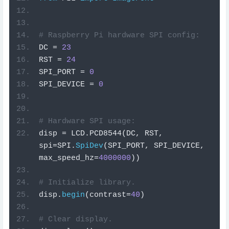
# Raspberry Pi hardware SPI config:
DC 
=
23
RST 
=
24
SPI_PORT 
=
0
SPI_DEVICE 
=
0
# Hardware SPI usage:
disp 
=
 LCD
.
PCD8544
(
DC
,
 RST
,
spi
=
SPI
.
SpiDev
(
SPI_PORT
,
 SPI_DEVICE
,
max_speed_hz
=
4000000
))
# Initialize library.
disp
.
begin
(
contrast
=
40
)
# Clear display.