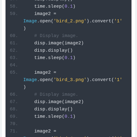
    time
.
sleep
(
0.1
)
    image2 
=
Image
.
open
(
'bird_2.png'
).
convert
(
'1'
)
# Display image.
    disp
.
image
(
image2
)
    disp
.
display
()
    time
.
sleep
(
0.1
)
    image2 
=
Image
.
open
(
'bird_3.png'
).
convert
(
'1'
)
# Display image.
    disp
.
image
(
image2
)
    disp
.
display
()
    time
.
sleep
(
0.1
)
    image2 
=