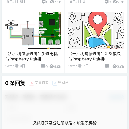
19年4月18日
19年4月18日
0
4.1k
0
2.7k
（八）树莓派进阶：步进电机
（一）树莓派进阶：GPS模块
与Raspberry Pi连接
与Raspberry Pi连接
19年4月18日
19年4月17日
0
4.5k
1
3.9k
0 条回复
文章作者
管理员
A
M
欢迎您，新朋友，感谢参与互动！
确认修改
您必须登录或注册以后才能发表评论