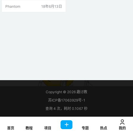
转，自动加速和减速。 二、材料准
Phantom
18年6月13日
备 1 *小型直流电机 1 * L293D 1 * A
rduino Uno板 1 *面包板 1 * USB数
据线 杜邦线 三、原理讲解 L293D
这是一个非常实用的芯片，可以独
立控制两台直流电机…
Copyright © 2026
趣讨教
苏ICP备17063929号-1
查询 4 次，耗时 0.1067 秒
首页
教程
项目
专题
热点
我的