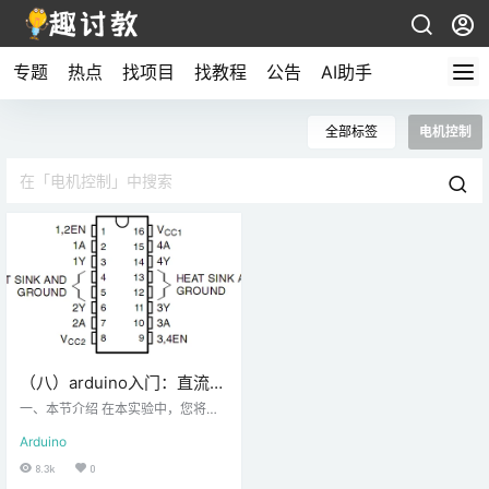
专题
热点
找项目
找教程
公告
AI助手
全部标签
电机控制
（八）arduino入门：直流电
机控制
一、本节介绍 在本实验中，您将学
习如何使用驱动芯片L293D和SunF
Arduino
ounder Uno板控制小型直流（DC）
电机的方向和速度。为了使初学者
8.3k
0
更容易，我们将让直流电机左右旋