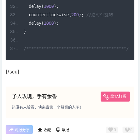
  delay
(
1000
);
  counterclockwise
(
200
);
//逆时针旋转
  delay
(
1000
);
}
/****************************************/
[/scu]
予人玫瑰，手有余香
给TA打赏
还没有人赞赏，快来当第一个赞赏的人吧！
0
0
海报分享
收藏
举报