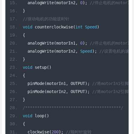
  analogWrite
(
motorIn2
,
0
);
//停止电机的motorIn
}
//驱动电机的功能逆时针
void
 counterclockwise
(
int
Speed
)
{
  analogWrite
(
motorIn1
,
0
);
//停止电机的motorIn1
  analogWrite
(
motorIn2
,
Speed
);
//设置电机的速度
}
void
 setup
()
{
  pinMode
(
motorIn1
,
 OUTPUT
);
//将motorIn1引
  pinMode
(
motorIn2
,
 OUTPUT
);
//将motorIn2引
}
/****************************************/
void
 loop
()
{
  clockwise
(
200
);
//顺时针旋转