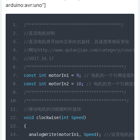
arduino:avr:uno”]
/**************************************/
//直流电机控制
//直流电机将开始向左和向右旋转，其速度将相应变化
//网址http://www.qutaojiao.com/category/course/
//2017.10.17
/***************************************/
const
int
 motorIn1 
=
9
;
// 电机的一个引脚连接到引
const
int
 motorIn2 
=
10
;
// 电机的另一个引脚连接
/***************************************/
/****************************************/
//驱动电机的功能顺时针旋转
void
 clockwise
(
int
Speed
)
{
  analogWrite
(
motorIn1
,
Speed
);
///设置电机的速