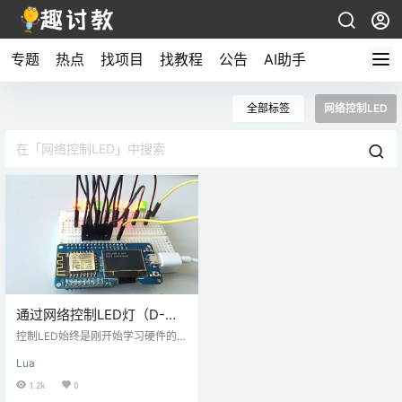
专题
热点
找项目
找教程
公告
AI助手
全部标签
网络控制LED
通过网络控制LED灯（D-
DUINO）
控制LED始终是刚开始学习硬件的起
点，如Arduino，Raspberry Pi ......
Lua
都是这样 但D-duino可以做得比他
们更多（我们也可以使用nodemcu
1.2k
0
替代，都是ESP8266的）。 接下来