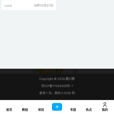
让我们开始吧：网络控制LED灯。
Luca
18年10月27日
在这个项目中，我使用LUA语言编
写此程序。
Copyright © 2026
趣讨教
苏ICP备17063929号-1
查询 1 次，耗时 0.1050 秒
首页
教程
项目
专题
热点
我的