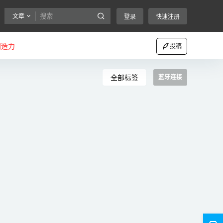
文章
登录
快速注册
创造力
投稿
全部标签
蓝牙连接