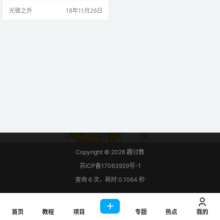
不仅是废物利用的环保理念，而且
光锥之外
18年11月26日
通过充分利用安卓手机的强大计算
能力和硬件资源，让视频监控机器
人的功能更加有亮点： *无需外接U
SB摄像头，直接利用安卓手机的高
清摄像头，并通过手机强劲的GPU
进行视频H.264压缩编码…
Copyright © 2026
趣讨教
苏ICP备17063929号-1
查询 6 次，耗时 0.1064 秒
首页
教程
项目
专题
热点
我的