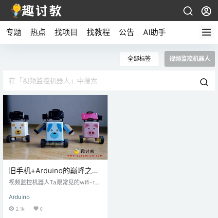
专题
热点
找项目
找教程
公告
AI助手
全部标签
视频监控机器人
旧手机+Arduino的巅峰之作
—视频监控机器人 ，异地远
视频监控机器人Ta跟常见的wifi-rob
程遥控
ot不同。常见的wifi-robot大多采用
Arduino
OpenWRT路由器板子和USB摄像
头，而视频监控机器人采用闲置的
2.1k
0
安卓旧手机作为机器人的大脑。 *这