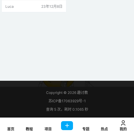
字引脚即可。 我认为最好的选择是
Luca
23年12月8日
购买带有MAX7219芯片作为模块的
点阵，这样可以简化布线。 您可以
一次控制多个矩阵。为此，您只需
要将它们相互连接，因为它们的两
侧都有引脚来扩展点阵。 所需零件
对于本教程，您…
Copyright © 2026
趣讨教
苏ICP备17063929号-1
查询 5 次，耗时 0.1065 秒
首页
教程
项目
专题
热点
我的