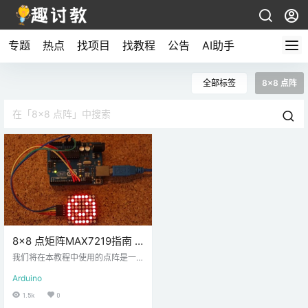
专题
热点
找项目
找教程
公告
AI助手
全部标签
8×8 点阵
8×8 点矩阵MAX7219指南 –
Arduino教程
我们将在本教程中使用的点阵是一
个 8×8 矩阵，这意味着它有 8 列和
Arduino
8 行，因此它总共包含 64 个 LED。
MAX7219芯片使控制点阵变得更加
1.5k
0
容易，只需使用Arduino板的3个数