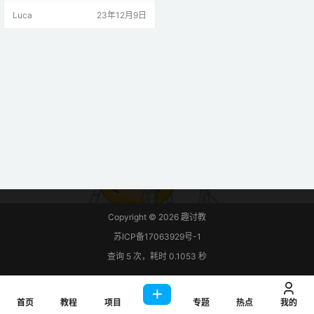
您对处理电源电压不够熟悉，但仍
Luca
23年12月9日
想尝试完成该项目，您可以将继电
器模块替换为LED。代码和原理图非
常相似。 以太网扩展板 Arduino以
太网扩展板简单地将您的Arduino连
接到互联网。只需将此模块安装到A
rduino板上，使用RJ4…
Copyright © 2026
趣讨教
苏ICP备17063929号-1
查询 5 次，耗时 0.1053 秒
首页
教程
项目
专题
热点
我的