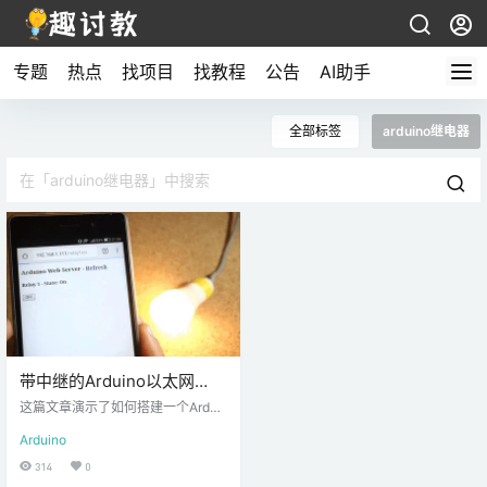
专题
热点
找项目
找教程
公告
AI助手
全部标签
arduino继电器
带中继的Arduino以太网
Web服务器
这篇文章演示了如何搭建一个Ardui
no以太网Web服务器，用于控制连
Arduino
接到灯的继电器。 您可以通过任何
连接到相同网络的设备上的浏览器
314
0
访问您的Web服务器。 注意：如果