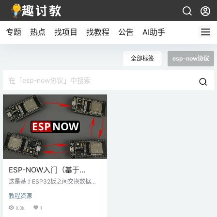
专题
热点
找项目
找教程
公告
AI助手
全部标签
esp-now协议
ESP-NOW入门（基于
ESP32）
这是基于ESP32板之间交换数据的
一种协议，当然也支持ESP8266。E
教程资源
SP-NOW是乐鑫开发的无连接通信
协议，具有短数据包传输的功能。
8.3k
1
该协议使多个设备可以轻松地相互