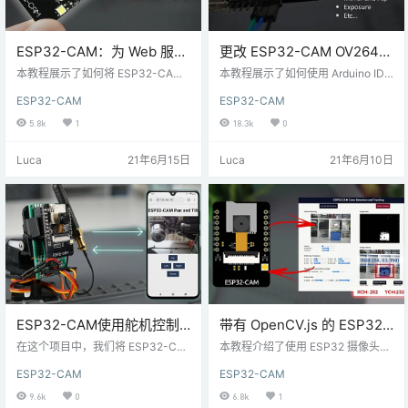
ESP32-CAM：为 Web 服务
更改 ESP32-CAM OV2640
器（Arduino IDE）设置接入
相机设置：亮度、分辨率、
本教程展示了如何将 ESP32-CAM
本教程展示了如何使用 Arduino IDE
点（AP）
设置为 Web 服务器，并设置为接入
质量、对比度等
更改ESP32-CAM OV2640相机设
ESP32-CAM
ESP32-CAM
点 (AP)--热点。这样，您无需连接
置，例如对比度、亮度、分辨率、
到路由器即可访问 Web 服务器。我
质量、饱和度等。 本教程中的说明
5.8k
1
18.3k
0
们将使用 Arduino IDE 对 ESP32-C
适用于任何带有 OV2640 相机的 ES
AM 进行编程。 接入点（AP）与站
P32 相机开发板。 安装 ESP32 环
Luca
21年6月15日
Luca
21年6月10日
（Station） 在之前的ESP32-CAM
境 我们将使用 Arduino IDE 对 ESP
网络服务器项目中，我们将 ESP32-
32 板进行编程。因此，您需要安装
CAM 连接到无线路由器。在此配置
Arduino IDE 以及 ESP32 插件： O
中，我们可以通过本地局域网网络
V2640 相机设置 在ESP…
访问 ESP…
ESP32-CAM使用舵机控制
带有 OpenCV.js 的 ESP32-
旋转-视频流网络服务器（2
CAM Web 服务器：颜色识
在这个项目中，我们将 ESP32-CA
本教程介绍了使用 ESP32 摄像头网
轴）
M 连接到带有两个 SG90 伺服电机
别和跟踪
络服务器环境的 OpenCV.js 和 Ope
ESP32-CAM
ESP32-CAM
（舵机）的平移（旋转）和倾斜
nCV 工具。例如，我们将构建一个
（上下移动）支架上。使用平移和
简单的 ESP32 摄像头网络服务器，
9.6k
0
6.8k
1
倾斜摄像机支架，您可以向上、向
其中包括对移动物体的颜色检测和