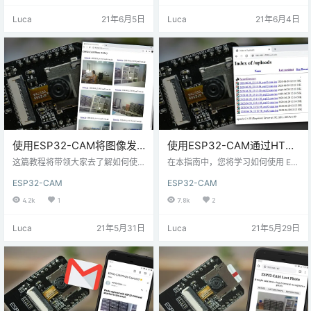
下、向左和向右移动摄像机——这
跟踪。 本教程绝不是对 OpenCV 可
Luca
21年6月5日
Luca
21年6月4日
非常适合监控。ESP32-CAM 搭建
以提供给 ESP32 摄像头网络服务器
网络服务器，显示视频流和按钮来
的所有内容的详尽处理。此介绍将
控制伺服电机移动相机。 本文中，
激发更多使用 ESP32 相机的 Open
伺服电机，指的是平时我们讲的舵
CV 工作。 这个项目/教程是基于国
机。 开发板兼容性：对于这个项
外作者（Andrew R. …
目，您需要一个 ESP32 相机开发
板， 所需…
使用ESP32-CAM将图像发
使用ESP32-CAM通过HTTP
布到本地或云服务器-
POST将照片发送到本地或云
这篇教程将带领大家去了解如何使
在本指南中，您将学习如何使用 ES
PHP（Photo Manager）
用 ESP32-CAM 板和 Arduino IDE
服务器
P32-CAM 板和 Arduino IDE 发出 H
ESP32-CAM
ESP32-CAM
发出 HTTP POST 请求，以将照片
TTP POST 请求以将照片发送到服
发送到服务器。我们将展示如何将 J
务器。我们将展示如何将JPG图像
4.2k
1
7.8k
2
PG/JPEG 图像发布到本地服务器
发布到本地服务器（Raspberry Pi L
（Raspberry Pi LAMP 服务器）或
AMP服务器）或云服务器（您可以
Luca
21年5月31日
Luca
21年5月29日
云服务器（您可以从任何地方访
从任何地方访问）。要将图像保存
问）。照片将显示在图库中，您可
在服务器中，我们将使用 PHP。 要
以在其中查看或删除照片。要将图
构建此项目，您需要执行以下步
像保存在服务器中并创建图库，我
骤。按照LAMP Server或Hosting S
们将使用 PHP 脚本。 要构建此项
erver的说明进行…
目，…