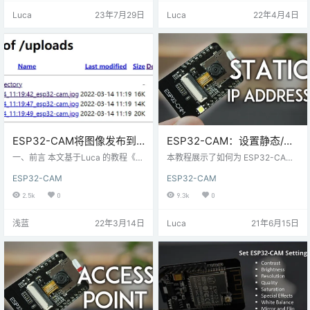
安装了 ESP32-CAM 的实时流媒体
都不知道，也没有云服务器，没关
Luca
23年7月29日
Luca
22年4月4日
和周围环境。 Blynk 是一款免费使
系，我已经给大家搭建好了，大家
用的应用程序，用户可以在其中构
只需要使用下面的接口就可以了：
建软件来控制 Raspberry Pi、 Ardu
接口地址：https://gp.qutaojiao.co
ino、ESP8266 NodeMCU 等微…
m/test/upload.php 上传图片查看地
址：https://gp.…
ESP32-CAM将图像发布到
ESP32-CAM：设置静态/固
云服务器-PHP（步骤及补
定 IP 地址（Arduino IDE）
一、前言 本文基于Luca 的教程《使
本教程展示了如何为 ESP32-CAM
充）
用ESP32-CAM将图像发布到本地
开发板设置静态/固定 IP 地址。如果
ESP32-CAM
ESP32-CAM
或云服务器-PHP（Photo Manage
您使用 ESP32-CAM 运行网络服务
r）》（原文连接） 我自己按照教程
器或 Wi-Fi 客户端，并且每次重新
2.5k
0
9.3k
0
做下来时遇到了些许问题，在这里
启动开发板时，它都会有一个新的 I
简单介绍这个项目的步骤和解决方
P 地址，您可以按照本教程分配静
浅蓝
22年3月14日
Luca
21年6月15日
法。 （因为不大会写文，要参照原
态/固定 IP 地址。 静态/固定 IP 地址
文看，见谅...） 二、我的准备 硬
程序 为了向您展示如何修复 ESP32
件：带ov2640的esp32-cam 软
-CAM IP 地址，我们将使用Arduino
件：Arduino IDE 服务器：阿里云服
IDE 附带的CameraWebServer …
务器(Ubuntu) 三、我的云服…