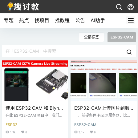
专题
热点
找项目
找教程
公告
AI助手
全部标签
ESP32-CAM
使用 ESP32 CAM 和 Blynk
ESP32-CAM上传图片到服
应用程序的物联网直播摄像
务器进行网页访问（宝塔面
在此 ESP32-CAM 项目中，我们将
一、前提条件 有公网服务器，比如
头 -实时监控
使用 ESP32-CAM 和 Blynk 应用程
板）
阿*、腾*、华*啥的云服务器； 部署
ESP32
ESP32-CAM
序创建物联网直播摄像机。它将使
了宝塔面板 知道怎么样在宝塔上创
我们能够使用安装了 Blynk 应用程
建网站目录，创建文件夹和文件，
1.7k
0
3.1k
0
序的 Android 手机从任何地方监控
知道网页路径关系啥的 如果这些你