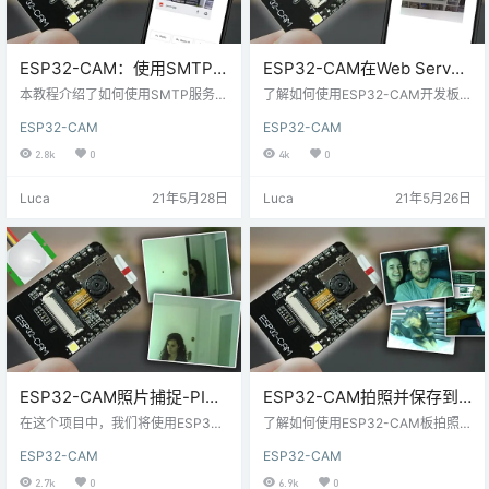
ESP32-CAM：使用SMTP
ESP32-CAM在Web Server
服务器通过电子邮件发送拍
中拍照和显示
本教程介绍了如何使用SMTP服务器
了解如何使用ESP32-CAM开发板
摄的照片
将捕获的照片从ESP32-CAM发送
构建Web服务器，您可以通过在浏
ESP32-CAM
ESP32-CAM
到您的电子邮件帐户。我们将向您
览器可视化最新捕获的照片，并且
展示一个简单的示例，该示例在ESP
可以发送命令进行拍照并保存在SPI
2.8k
0
4k
0
32引导时拍摄照片并将其作为电子
FFS中。如果需要，我们还添加了旋
邮件附件发送。拍摄的最后一张照
转图像的选项。 您可能会喜欢我们
Luca
21年5月28日
Luca
21年5月26日
片临时保存在ESP32 SPIFFS中。
博客中的其它ESP32-CAM项目。
为了使该项目正常进行，ESP32-C
实际上，您可以通过添加一个PIR传
AM需要连接到可以访问互联网的路
感器（在检测到运动时进行拍
由器，并且需要连接到您的本地网
照），一个物理按钮来拍照或在另
络。 该项目与任何带OV2640相机
一个URL路径中包括视频流功能，
的ESP32相机板兼容。您只…
来进一步推进该项目。 其它ESP32-
CAM…
ESP32-CAM照片捕捉-PIR
ESP32-CAM拍照并保存到
运动检测传感器（保存到
MicroSD卡
在这个项目中，我们将使用ESP32-
了解如何使用ESP32-CAM板拍照
microSD卡）
CAM制作具有照片捕捉功能的运动
并使用Arduino IDE将其保存到micr
ESP32-CAM
ESP32-CAM
传感器检测器。当您的PIR传感器检
oSD卡中。按下ESP32-CAM RESE
测到运动时，它将醒来并拍照，然
T按钮时，它会醒来并拍照，并将其
2.7k
0
6.9k
0