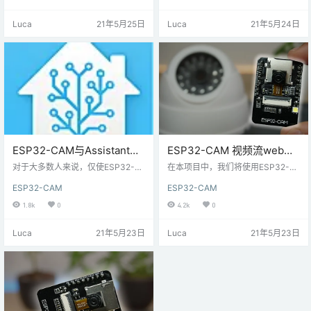
后将其保存在microSD卡中。 该项
保存在microSD卡中。 我们将使用
目与上一个项目非常相似，但是在
名称为AI-Thinker模块的ESP32-C
Luca
21年5月25日
Luca
21年5月24日
许多请求之后，我们在电路中添加
AM开发板，但其它模块也应通过在
了PIR运动传感器。因此，当检测到
代码中进行正确的引脚分配来工
运动时，将拍摄一张照片并将其保
作。 ESP32-CAM板是其结合了ES
存在microSD卡上。 其它ESP32-C
P32-S芯片，OV2640相机，micro
AM项目和教程： 所需零件 对于此
SD卡插槽和几…
项目，您将需要以下部分： 带…
ESP32-CAM与Assistant家
ESP32-CAM 视频流web服
庭助理集成
务器
对于大多数人来说，仅使ESP32-C
在本项目中，我们将使用ESP32-C
AM通过IP工作可能会有用，但是您
AM板构建IP监控摄像头。ESP32相
ESP32-CAM
ESP32-CAM
可以将此项目与Home Assistant
机将托管一个视频流Web服务器，
（或与其它家庭自动化平台）集
您可以使用网络中的任何设备对其
1.8k
0
4.2k
0
成。继续阅读以了解如何与Home A
进行访问。 您可以将此视频流Web
ssistant集成。 先决条件 您应该熟
服务器与流行的家庭自动化平台
Luca
21年5月23日
Luca
21年5月23日
悉树莓派Raspberry Pi 会在树莓派R
（如Home Assistant或Node-RE
aspberry Pi上安装Home Assistant
D）集成。结合方式将在下个教程再
将ESP32-CAM添加到家庭助理 打
给大家讲解！ 所需零件 要遵循本教
开您的家庭助理仪表板，然后转到
程，您需要以下组件： 带OV2640
更多设置菜…
的ESP32-CAM FTDI编程器 母对母
连接线 …