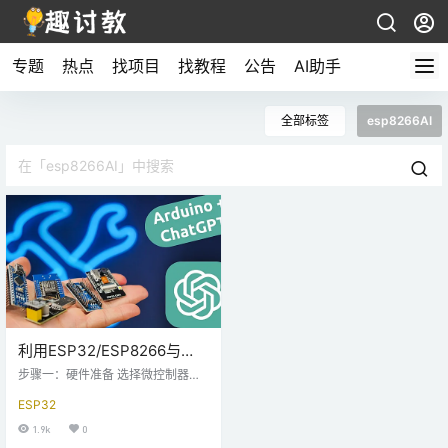
专题
热点
找项目
找教程
公告
AI助手
全部标签
esp8266AI
利用ESP32/ESP8266与
OpenAI的ChatGPT实现对话
步骤一：硬件准备 选择微控制器：
的原理与步骤详解
根据项目的要求和预算选择合适的
ESP32
微控制器。ESP32和ESP8266都是
常用的选择，它们具有低成本、易
1.9k
0
用性和丰富的功能。 连接必要的组