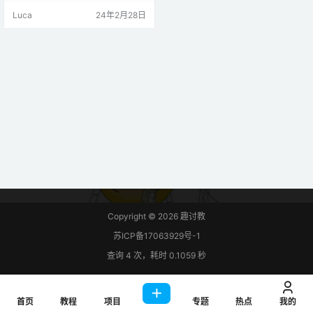
件： 将微控制器通过USB转串口连
Luca
24年2月28日
接到计算机，以便进行编程和调
试。根据项目需求，添加外围组
件，如LED指示灯、按钮和显示屏，
以实现更丰富的用户交互体验。 步
骤二：软件准备 安装开发环境： 下
载并安装Arduino IDE或Platfo…
Copyright © 2026
趣讨教
苏ICP备17063929号-1
查询 4 次，耗时 0.1059 秒
首页
教程
项目
专题
热点
我的