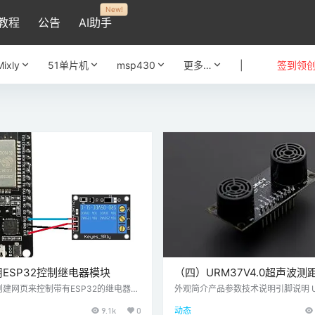
New!
教程
公告
AI助手
Mixly
51单片机
msp430
更多…
|
签到领
ESP32控制继电器模块
（四）URM37V4.0超声波测
—Arduino超声波传感器
建网页来控制带有ESP32的继电器模
外观简介产品参数技术说明引脚说明 UR
目中，我们将使用ESP32控制继电器
4.0模块正面管脚使用教程用户购买到U
9.1k
0
动态
将ESP32连接到Wi-Fi网络，然后通
4.0模块后，那么恭喜你，你获得了