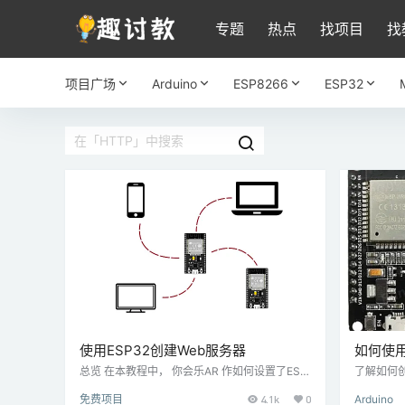
专题
热点
找项目
找
项目广场
Arduino
ESP8266
ESP32
使用ESP32创建Web服务器
如何使用
总览 在本教程中， 你会乐AR 作如何设置了ESP
了解如何创
32一个Web服务器并创建使用HTML和CS网页
块。在本项
免费项目
4.1k
0
Arduino
小号。 您将学到什么 了解Web服务器使用ESP3
模块。我们