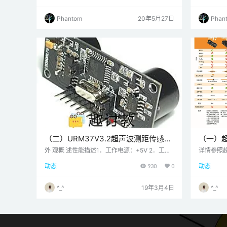
2创建Web服务器的简短介绍 到 HTML和CS 小
过IP地
号 命令 什么是Web服务器？ Web服务器是发送
个网页。
Phantom
20年5月27日
Phan
和接收信息，处理信息并进行存储的地方。Web
32以打
服务器还可以在网页上显示此信息。 服务器通信
1个 ESP
小号 通过被称为协议与用户 超文本传输协议
图 代码说
（HTTP）。 当…
（二）URM37V3.2超声波测距传感器
（一）超
—Arduino超声波传感器
超声波
外 观概 述性能描述1．工作电源：+5V 2．工作
详情参照
电流：<20mA 3．工作温度范围 ：-10℃～＋7
动态
930
0
动态
0℃ 4．超声波距离测量：
^_^
19年3月4日
^_^