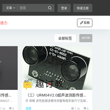
文章
登录
快速注册
创造力
投稿
全部标签
HTTP
距传感器
（三）URM04V2.0超声波测距传感器
—Arduino超声波传感器
M37 V
外 观概 述性能描述模块测量角度安装尺寸及接
RM37 V
口引脚定义 RS485接口：2个，组网并联下一个
1.1k
0
动态
1.1k
0
史上最强的
模块时使用。