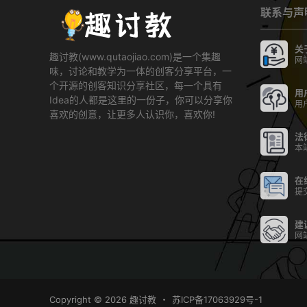
联系与声
关
趣讨教(www.qutaojiao.com)是一个集趣
网
味，讨论和教学为一体的创客分享平台，一
个开源的创客知识分享社区，每一个具有
用
Idea的人都是这里的一份子，你可以分享你
用
喜欢的创意，让更多人认识你，喜欢你!
法
本
在
提
建
网
Copyright © 2026
趣讨教
・
苏ICP备17063929号-1