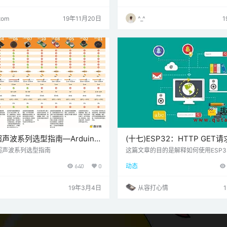
址和端口（显示在串行监视器上）创建一
超声波测距模块，功能强大到超乎你
使用该网页，我们会将命令发送到ESP
先我们要了解这个模块的基本功能，
tom
19年11月20日
^_^
开或关闭继电器模块。 目录 硬件清单
有三种：
32 1个 继电器模块 1个 连接线 电路原理
明 让我们遍历…
声波系列选型指南—Arduino
(十七)ESP32：HTTP GET请
传感器
超声波系列选型指南
这篇文章的目的是解释如何使用ESP32和
o环境执行简单的HTTP GET请求。
640
0
动态
19年3月4日
从容打心情