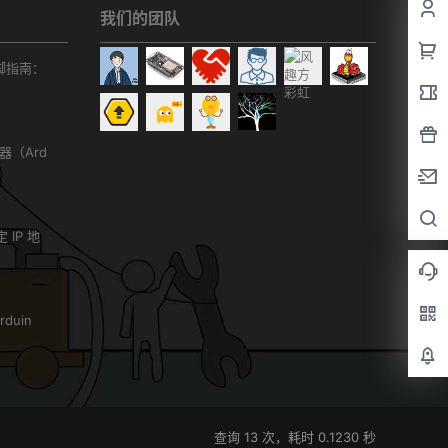
我们的团队
r引脚指南：
务器（Ard
）
 IP 地
duin
查询 13 次，耗时 0.1230 秒