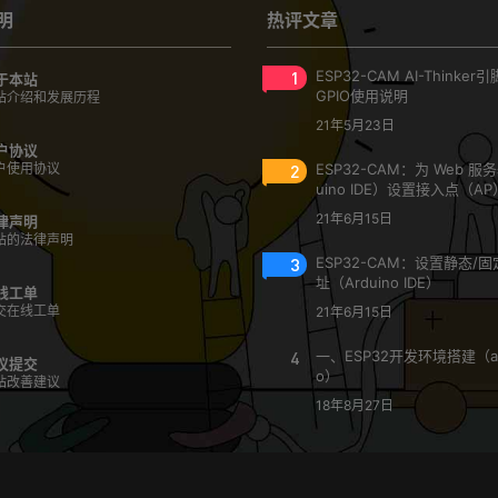
明
热评文章
1
ESP32-CAM AI-Thinke
于本站
GPIO使用说明
站介绍和发展历程
21年5月23日
户协议
户使用协议
2
ESP32-CAM：为 Web 服
uino IDE）设置接入点（AP
21年6月15日
律声明
站的法律声明
3
ESP32-CAM：设置静态/固定
址（Arduino IDE）
线工单
交在线工单
21年6月15日
4
一、ESP32开发环境搭建（ar
议提交
o）
站改善建议
18年8月27日