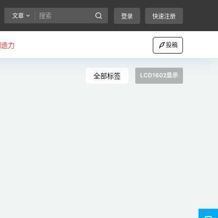
文章
登录
快速注册
创造力
投稿
全部标签
LCD1602显示