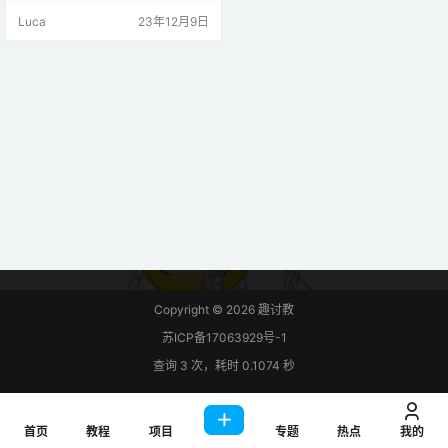
描述 诺基亚 5110 LCD 在 Arduino
Luca
23年12月9日
中非常受欢迎。这些模块用于需要
某种接口或向用户显示数据的各种
应用。 这些模块非常便宜，您可以
将它们与任何微控制器 （MCU） 一
起使用。 规格诺基亚 5110 LCD…
Copyright © 2026
趣讨教
苏ICP备17063929号-1
查询 3 次，耗时 0.1074 秒
首页
教程
项目
专题
热点
我的