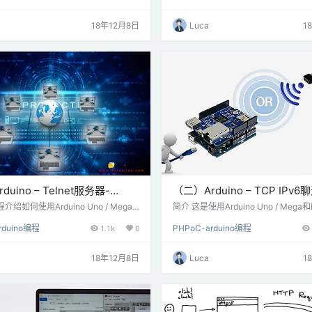
ield（P4S-347）或PHPoC WiFi Shie
HPoC WiFi Shield（P4S-348） 
348） 软件准备： Arduino IDE 步骤
duino IDE 步骤二 电路搭建 将PHPoC 
18年12月8日
Luca
1
将PHPoC Shield或PHPoC WiFi Sh
PHPoC WiFi Shield连接到在Arduin
ga上 注意： Arduino…
uino – Telnet服务器-
（二）Arduino – TCP IPv
器
介绍如何使用Arduino Uno / Mega
简介 这是使用Arduino Uno / Mega
 [WiFi] Shield创建一个可同时连接多
[WiFi] Shield向IPv6 Web服务器发
rduino编程
1.1k
0
PHPoC-arduino编程
net客户端的Telnet服务器。 它将任何
求并获取Web内容作为响应的示例。 
发到所有连接的客户端 。 传入的消
HTML文件并打印到串行监视器。 步
到串行监视器上。 步骤一 材料准备
准备 硬件准备： Arduino Uno或Mega
18年12月8日
Luca
1
rduino Uno或Mega PHPoC Shiel
Shield（P4S-347）或PHPoC WiFi S
47）或PHPoC WiFi Shield（P4S-…
4S-348） 请注意：此示例仅适用于：