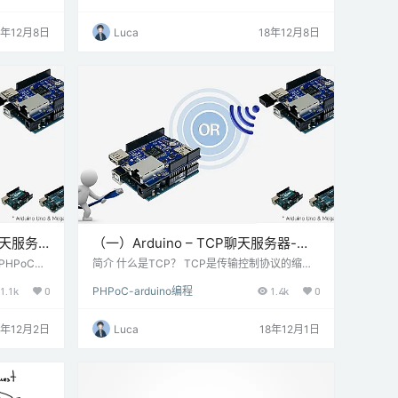
软件准备： Ar
HPoC WiFi Shield（P4S-348） 软件准备： Ar
Shield或
duino IDE 步骤二 电路搭建 将PHPoC Shield或
8年12月8日
Luca
18年12月8日
o Uno或Me
PHPoC WiFi Shield连接到在Arduino Uno或Me
ga上 注意： Arduin…
6聊天服务
（一）Arduino – TCP聊天服务器-
PHPoC
和PHPoC
简介 什么是TCP？ TCP是传输控制协议的缩
出HTTPS请
写。TCP是Internet中流行的协议之一。要使用T
1.1k
0
PHPoC-arduino编程
1.4k
0
Web内容是
CP协议在两个设备之间交换数据，一个设备充
骤一 材料
当TCP服务器，另一个设备充当TCP客户端。T
 PHPoC
CP服务器侦听等待来自TCP客户端的TCP连接
8年12月2日
Luca
18年12月1日
hield（P
请求。TCP客户端主动向TCP服务器发出TCP连
 …
接请求。 本教程介绍如何使用Arduino Uno / Me
ga和PHPoC [WiFi] Shield创建一个可同时…