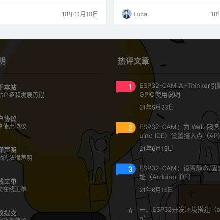
置PHPoC参数和升级固件。PHPoC
点，就需要PHPoC的目录结构，什
er的功能及特征向PHPoC产品上传php
可以上传到PHPoC设备。PHPoC设
18年11月18日
Luca
18
PoC产品的php文件下载本地电脑编辑
结构我们可以通过PHPoC Debugge
 产品的php文件调试PHPoC脚本确认PH
和文件。它看起来如下：./mmap文
源代码状态资源设定PHPoC产品…
置信息，无法通过PHPoC Debugge
明
热评文章
1
ESP32-CAM AI-Thinke
于本站
GPIO使用说明
站介绍和发展历程
21年5月23日
户协议
户使用协议
2
ESP32-CAM：为 Web 服
uino IDE）设置接入点（AP
21年6月15日
律声明
站的法律声明
3
ESP32-CAM：设置静态/固定
址（Arduino IDE）
线工单
交在线工单
21年6月15日
4
一、ESP32开发环境搭建（ar
议提交
o）