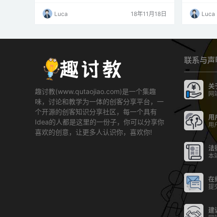
下即可轻松实现。 开始吧！PSP概述PSP包括库
C脚本，配
和示例。示例是多种多样的，从“你好，世界”到
Debugg
Luca
18年11月18日
Luca
网络任务以及如何以不同方式使用各种传感器/执
文件将PH
行器。 用于示例的传感器/致动器包括：LED，
PHPoC
蜂鸣器，触摸传感器，光传感器，旋转角度传感
PoC产品
器，超声波传感器，伺服电机，步进电机。PS…
联系与声
关
趣讨教(www.qutaojiao.com)是一个集趣
网
味，讨论和教学为一体的创客分享平台，一
个开源的创客知识分享社区，每一个具有
用
Idea的人都是这里的一份子，你可以分享你
用
喜欢的创意，让更多人认识你，喜欢你!
法
本
在
提
建