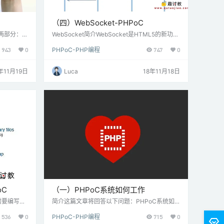
（四）WebSocket-PHPoC
应用程序-
括两部分：服
WebSocket简介WebSocket是HTML5的新功能
t交换数据，
之一。它用于在客户端（例如Web浏览器）和服
943
0
PHPoC-PHP编程
747
0
非主动关闭或
务器之间双向交换数据，而无需重新加载网页。
ebSoc
WebSocket减少了频繁请求数据和网络吞吐量开
oC代码，
销。 简而言之，我们要在Web客户端和服务器之
年11月19日
Luca
18年11月18日
 includ
间交换数据， 没有WebSocket， 我们需要重新
 …
加载全部或部分网页。 没有WebSocket，如果
服务器上有数据，服务器必须等到客户端请求数
据 使用Web…
oC
（一）PHPoC系统如何工作
需要编写PH
简介这篇文章将回答以下问题：PHPoC系统如
gger（PHP
何运行PHPoC文件哪个文件在PHPoC系统中是
536
0
PHPoC-PHP编程
715
0
要做到这一
必需的？哪个PHP文件在PHPoC系统循环中是