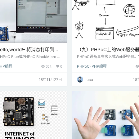
llo,world!- 将消息打印到
（九）PHPoC上的Web服务
C调试器控制台-PHPoC
作-PHPoC
oC Blue或PHPoC BlackMicro U
PHPoC设备具有嵌入式Web服务器
B线（将源代码上传到PHPoC设备）快
过Web浏览器控制，监控或进行设置。
PHP编程
554
0
PHPoC-PHP编程
示例的源代码是PHPoC支持包（PS
我们看看它是如何工作的。 在开发源
分。你需要： 下载PHPoC支持包 将
将其上传到PHPoC设备后，您可以通
\ 01.php_task \ 00.hello上传到PHPo
览器访问它。 当您在Web浏览器上输入
18年11月27日
Luca
18
/ Black。 单击PHPoC Debugger上的
的IP地址时，Web浏览器实际上向PH
钮。 如果您是第一次使用PHPoC，…
出HTTP请求。 从Web浏览器接收HT
时，Web服务器执行以下操作： 在PH
中获取所请求的文件名。例…