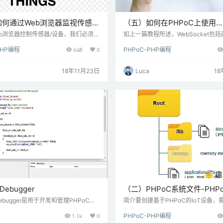
如何通过Web浏览器监视传感
（五）如何在PHPoC上使用
PHPoC
WebSocket创建嵌入式Web
b浏览器控制传感器/设备，我们必须将
如上一篇教程所述，WebSocket包
eb浏览器发送到传感器/设备。 有两
务器端和客户端。要通过WebSocke
PHPoC
PHP编程
648
0
PHPoC-PHP编程
直接从Web浏览器向传感器/设备发送
首先需要创建WebSocket连接。除
HTTP请求和WebSocket。因此，有
存在网络错误，否则将保持连接。创建W
可以通过Web浏览器直接控制设备。每
ket连接服务器端服务器端代码是PHP
18年11月23日
Luca
18
自己的优点 通过HTTP请求控制 简单
它在系统循环中运行。 PHP代码：<?php
用于控制设备的离散状态（例如打开/关
e "/lib/sn_tcp_ws.php"; ws_setup(0,
通过WebSocket控制 方便创建图形用
于控制设备的…
Debugger
（二）PHPoC系统文件-PHP
Debugger是用于开发和管理PHPoC产
简介要创建基于PHPoC的IoT设备，
 它可用于在PHPoC和PC之间上传/
PoC Script文件并通过PHPoC Debu
1.1k
0
PHPoC-PHP编程
添加/编辑/删除文件，实时调试PHPo
oC IDE）将其上传到PHPoC硬件。