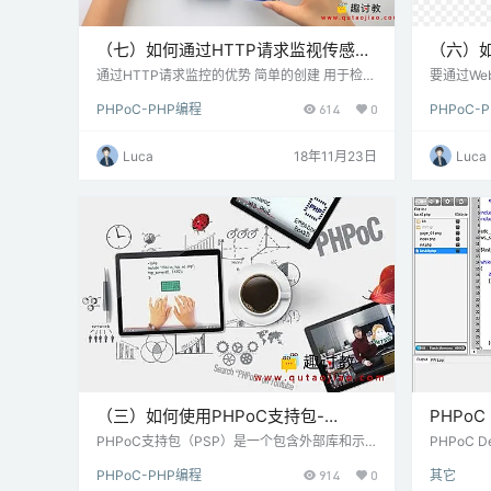
（七）如何通过HTTP请求监视传感器/
（六）
设备-PHPoC
器/设备-
通过HTTP请求监控的优势 简单的创建 用于检查
要通过We
传感器/设备的状态如何通过HTTP请求监视这种
控制值从W
PHPoC-PHP编程
614
0
PHPoC-
方法不需要在系统循环中运行任何代码。它只需
种方法可以
要： 创建一个PHP文件（例如，my_file.ph
数据：通过
p）。 写下代码。 将其上传到PHPoC设备。 通
两种方法
Luca
18年11月23日
Luca
过PC或智能手机上的Web浏览器访问网页（请
种方法都有
参阅操作方法）。源代码将包括： PHPoC代
的创建 
码：必需。此代码从传感器/设备读取状态/值并
闭LED）
将状态/值打印到网页（以更新H…
户界面 用
（三）如何使用PHPoC支持包-
PHPoC 
PHPoC
PHPoC支持包（PSP）是一个包含外部库和示
PHPoC 
例代码的包，帮助新手快速开始使用PHPoC。
品的软件。
PHPoC-PHP编程
914
0
其它
本教程介绍如何使用此包中的示例。只需点击一
下载文件，