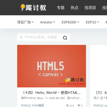
专题
热点
找项目
找
项目广场
Arduino
ESP8266
ESP32
（十四）Hello, World! – 使用HTML5
（六）Ar
Canvas绘图—PHPoC
PHPoC
硬件PHPoC Blue（+ USB WLAN）或PHPoC B
简介 这个教
lack（+以太网）Micro USB转USB线（将源代
PoC [W
PHPoC-PHP编程
664
0
PHPoC-a
码上传到PHPoC设备）快速步骤此示例的源代
一 材料准备