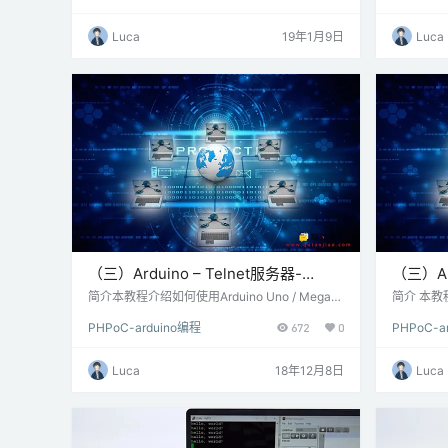
码是PHPoC支持包（PSP）的一部分。你需
HPoC Sh
要：下载PHPoC支持包。将示例\ p4s \ 05.html
ld（P4S-
Luca
19年1月9日
Luca
5_graphics \ 00.hello上传到PHPoC Blue / Blac
二 电路搭建 
k。配置网络参数（例如WiFi SSID，密码，…
ield连…
（三）Arduino – Telnet服务器-
（三）Ard
PHPoC
PHPoC
简介本教程介绍如何使用Arduino Uno / Mega和
简介 本教程
PHPoC [WiFi] Shield创建一个可同时连接多达4
和PHPoC
PHPoC-arduino编程
672
0
PHPoC-a
个Telnet客户端的Telnet服务器。它将任何传入
达4个Tel
消息分发到所有连接的客户端。传入的消息也会
传入消息分
打印到串行监视器上。步骤一 材料准备硬件准
息也会打印
Luca
18年12月8日
Luca
备：Arduino Uno或MegaPHPoC Shield（P4S
硬件准备： A
-347）或PHPoC WiFi Shield（P4S-348）软
d（P4S-3
件准备…