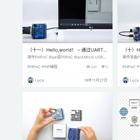
（十一）Hello,world！ – 通过UART
（十）He
发送数据-PHPoC
PHPo
硬件PHPoC Blue或PHPoC BlackMicro USB转
硬件准备PHP
USB线（将源代码上传到PHPoC设备）RS232
SB转US
PHPoC-PHP编程
660
0
PHPoC-
板（PES-2201）RS232转USB数据线（DB9母
速步骤 此
头）快速步骤此示例的源代码是PHPoC支持包
P）的一部
（PSP）的一部分。你需要：下载PHPoC支持
示例\ p4s 
Luca
18年11月27日
Luca
包。将示例\ p4s \ 01.php_task \ 06.uart_hello
C Blue 
上传到PHPoC Blue / Black。单击PHPo…
“运行”按