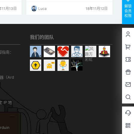
么样的文件
本地运行的运行哪些PHP文件以响应来自外部的
备上的目录
HTTP请求？如何强制PHP文件在系统循环中运
解锁
年11月13日
Luca
18年11月12日
r访问此目录
行？如何使PHP文件不响应HTTP请求而运行要
会员
件夹包含设
使用PHPoC创建IoT设备，我们编写PHPoC脚本
权限
…
文件并将其上载到PHPoC设备。我们可以将许
多文件上传到PHPoC。PHP…
我们的团队
r引脚指南：
务器（Ard
）
 IP 地
duin