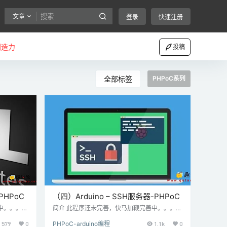
文章
登录
快速注册
创造力
投稿
全部标签
PHPoC系列
PHPoC
（四）Arduino – SSH服务器-PHPoC
中。。。。
简介 此程序还未完善，快马加鞭完善中。。。。
Arduin
敬请期待！ 步骤一 材料准备 硬件准备： Arduin
579
0
PHPoC-arduino编程
1.1k
0
S-347）或P
o Uno或Mega PHPoC Shield（P4S-347）或P