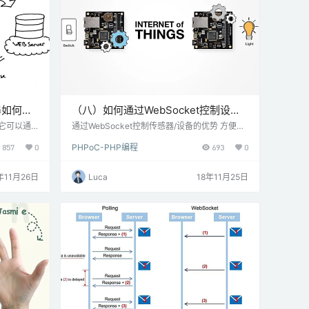
器如何工
（八）如何通过WebSocket控制设备-
PHPoC
。它可以通
通过WebSocket控制传感器/设备的优势 方便创
 现在，让
建图形用户界面 用于控制设备的连续状态（例如
857
0
PHPoC-PHP编程
693
0
代码文件并
打开/关闭LED）如何通过WebSocket控制传感
过Web浏
器/设备 这种方法需要两种代码： 1、Web应用程
PHPoC
序代码：此代码包含： 用于形成网页的HTML和
年11月26日
Luca
18年11月25日
PoC设备发
CSS代码， JavaScript代码，在Web浏览器上
TP请求
运行： ——使用WebSocket客户端， ——处理
PoC请求
用户的操作。——通过WebSocket将控制命令…