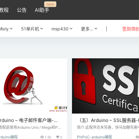
New!
教程
公告
AI助手
Mixly
51单片机
msp430
更多…
|
签到领
duino – 电子邮件客户端-
（五）Arduino – SSL服务器-
程是使用Arduino Uno / Mega和PH
简介 此程序还未完善，快马加鞭完善
iFi] Shield发送电子邮件的示例。 步骤
敬请期待！ 步骤一 材料准备 硬件准备： 
rduino编程
1.5k
0
PHPoC-arduino编程
 硬件准备： Arduino Uno或Mega P
o Uno或Mega PHPoC Shield（P4