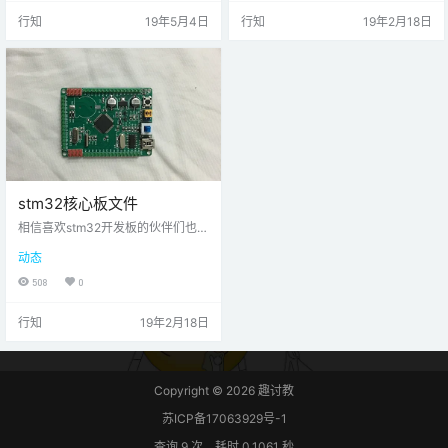
SH,板载各种外设，就不一一列举
做漂亮一点吧！因为是手工印制双
行知
19年5月4日
行知
19年2月18日
了。国内有很多厂商都在仿照ST的
层板，我也是偷懒了一下，通孔设
芯片，同时arm架构的仿品可以兼容
计得很大，看起来就像个银色的
原厂的芯片，所以，你不用担心它
包；滤波电容是要靠近vcc gnd的，
突然没货带来的困扰！这里我选用
我全给一排给放了，但不影响使
的是TSSOP20封装的STM32F030
用！想做的伙伴们想要更美观，摆
F4P6,它很廉价，…
放更合理的话修修图纸可以的。照
旧下面将把源文件分享给大家！点
击这里获…
stm32核心板文件
相信喜欢stm32开发板的伙伴们也很
想拥有自主设计的电路板，这是我
动态
之前焊接好的PCBA板子，总体来说
还挺好看的吧。下文我将所有文件
508
0
分享给大家！板子设计非常小巧美
观，这是实际尺寸。这是双板图
行知
19年2月18日
片，用Altium Designer软件拼好修
改丝印文字后打出来的（传上的图
变回两份不同丝印文字了，自行修
改或用我的），我上传了这份文件
图纸，发x宝的话请生成gerber文件
Copyright © 2026
趣讨教
（一块板有两块）。我将下图所示
苏ICP备17063929号-1
所有文件…
查询 9 次，耗时 0.1061 秒