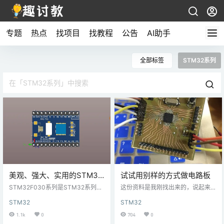
专题
热点
找项目
找教程
公告
AI助手
全部标签
STM32系列
美观、强大、实用的STM32
试试用别样的方式做电路板
最小板设计
STM32F030系列是STM32系列中
这份资料是我刚找出来的，说起来
最实惠的，同时它有ARM32位的性
有点久远了（毕设之前）。印出来
STM32
STM32
能，超越普通8位、16位单片机，很
的板子可以用钻头打孔，所有的排
多产品都在使用它，适用范围真的
针孔都是加大的，都适合手工焊
1.1k
0
704
0
太广了！它具有4K RAM、16K FLA
接。我做的不怎么美观，各位自己