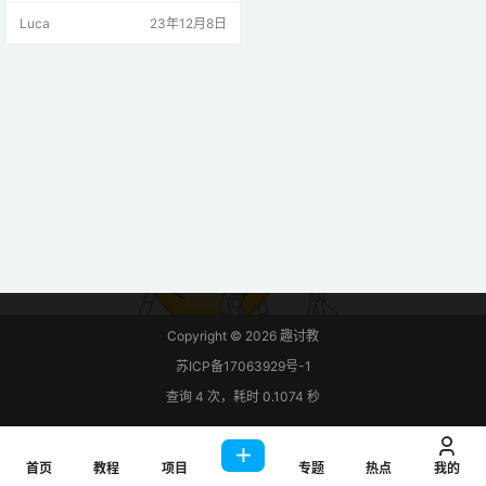
T 是一款彩色显示屏，具有 128 x 16
Luca
23年12月8日
0 个彩色像素。显示器可以从 SD 卡
加载图像——它的背面有一个 SD 卡
插槽。下图显示了屏幕的正面和背
面视图。 该模块使用 SPI 通信 – 请
参阅下面的接线。为了…
Copyright © 2026
趣讨教
苏ICP备17063929号-1
查询 4 次，耗时 0.1074 秒
首页
教程
项目
专题
热点
我的