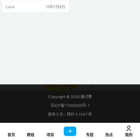
gBee 是基于IEEE 802.15.4的规
Luca
19年7月8日
范，用于高级通信协议，用于创
建 &…
Copyright © 2026
趣讨教
苏ICP备17063929号-1
查询 5 次，耗时 0.1047 秒
首页
教程
项目
专题
热点
我的