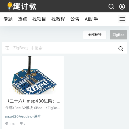
专题
热点
找项目
找教程
公告
AI助手
全部标签
ZigBee
（二十六）msp430进阶：
XBee S2（ZigBee）与
介绍XBee S2模块 XBee （ZigBe
MSP-EXP430G2 TI
e） 无线电基于 IEEE 802.15.
msp430/Arduino-进阶
4 （定义低速率无线个域网（LR-W
Launchpad连接
PAN）的操作的技术标准）标准，
1.4k
0
它被设计用于点对点等无线通信。Zi