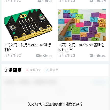
18年8月19日
18年8月19日
0
2k
0
669
(三)入门：使用micro：bit进行
（四）入门：micro:bit 基础之
制作
设计思维
18年8月19日
18年8月19日
0
1.1k
0
984
0 条回复
文章作者
管理员
A
M
欢迎您，新朋友，感谢参与互动！
确认修改
您必须登录或注册以后才能发表评论