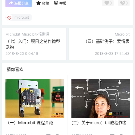
0
0
海报分享
收藏
举报
micro:bit
Micro:bit
Micro:bit-培训课
Micro:bit
（七）入门：项目之制作微型
（四）基础例子：爱情表
宠物
2018-8-20 0:04:19
2018-8-23 17:54:43
猜你喜欢
（一）Micro:bit 课程介绍
(二）关于micro：bit教程作者