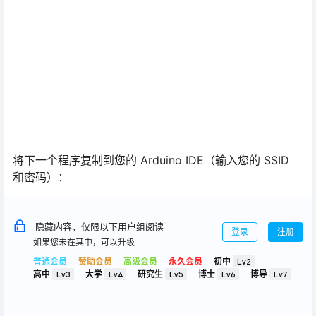
将下一个程序复制到您的 Arduino IDE（输入您的 SSID
和密码）：
隐藏内容，仅限以下用户组阅读
登录
注册
如果您未在其中，可以升级
普通会员
赞助会员
高级会员
永久会员
初中
Lv2
高中
Lv3
大学
Lv4
研究生
Lv5
博士
Lv6
博导
Lv7
设置你的 serverName
输入您的域名或 Node-RED IP 地址，以便 ESP 发布示例
传感器读数。
String
 serverName 
=
"http://192.168.1.106:1880