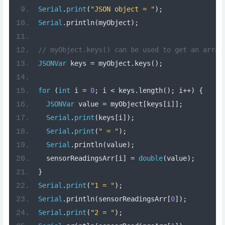
Serial
.
print
(
"JSON object = "
);
Serial
.
println
(
myObject
);
// myObject.keys() can be used to get an array
JSONVar
 keys 
=
 myObject
.
keys
();
for
(
int
 i 
=
0
;
 i 
<
 keys
.
length
();
 i
++)
{
JSONVar
 value 
=
 myObject
[
keys
[
i
]];
Serial
.
print
(
keys
[
i
]);
Serial
.
print
(
" = "
);
Serial
.
println
(
value
);
  sensorReadingsArr
[
i
]
=
double
(
value
);
}
Serial
.
print
(
"1 = "
);
Serial
.
println
(
sensorReadingsArr
[
0
]);
Serial
.
print
(
"2 = "
);