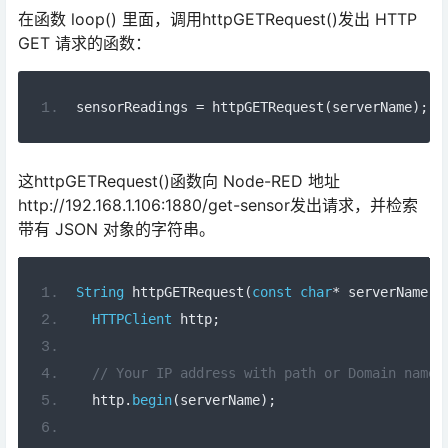
在函数 loop() 里面，调用httpGETRequest()发出 HTTP
GET 请求的函数：
sensorReadings 
=
 httpGETRequest
(
serverName
);
这httpGETRequest()函数向 Node-RED 地址
http://192.168.1.106:1880/get-sensor发出请求，并检索
带有 JSON 对象的字符串。
String
 httpGETRequest
(
const
char
*
 serverName
)
HTTPClient
 http
;
// Your IP address with path or Domain name 
  http
.
begin
(
serverName
);