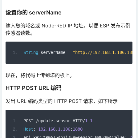
现在，将代码上传到您的板上。
HTTP POST URL 编码
发出 URL 编码类型的 HTTP POST 请求，如下所示
POST 
/
update
-
sensor HTTP
/
1.1
Host
:
192.168
.
1.106
:
1880
api_key
=
tPmAT5Ab3j7F9
&
sensor
=
BME280
&
value1
=
24.
Content
-
Type
:
 application
/
x
-
www
-
form
-
urlencode
您需要在 Arduino 代码中运行以下命令：
// Your Domain name with URL path or IP addres