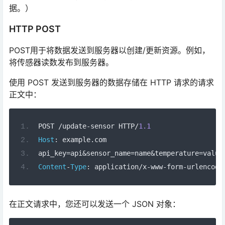
据。）
HTTP POST
POST用于将数据发送到服务器以创建/更新资源。例如，
将传感器读数发布到服务器。
使用 POST 发送到服务器的数据存储在 HTTP 请求的请求
正文中：
POST 
/
update
-
sensor HTTP
/
1.1
Host
:
 example
.
com
api_key
=
api
&
sensor_name
=
name
&
temperature
=
value
Content
-
Type
:
 application
/
x
-
www
-
form
-
urlencode
在正文请求中，您还可以发送一个 JSON 对象：