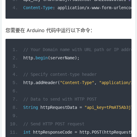
http
.
begin
(
serverName
);
// Specify content-type header
http
.
addHeader
(
"Content-Type"
,
"application/x-
// Data to send with HTTP POST
String
 httpRequestData 
=
"api_key=tPmAT5Ab3j7F
// Send HTTP POST request
int
 httpResponseCode 
=
 http
.
POST
(
httpRequestDa
HTTP POST JSON 对象
或者，如果您更喜欢使用 JSON 对象发出 HTTP POST 请
求：