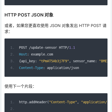
POST 
/
update
-
sensor HTTP
/
1.1
Host
:
 example
.
com
{
api_key
:
"tPmAT5Ab3j7F9"
,
 sensor_name
:
"BME28
Content
-
Type
:
 application
/
json
使用下一个片段：
http
.
addHeader
(
"Content-Type"
,
"application/js
int
 httpResponseCode 
=
 http
.
POST
(
"{"
api_key
":"
HTTP 
纯文本