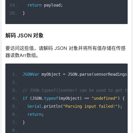
return
 payload
;
}
解码 JSON 对象
要访问这些值，请解码 JSON 对象并将所有值存储在传感
器读数Arr数组。
JSONVar
 myObject 
=
 JSON
.
parse
(
sensorReadings
);
// JSON.typeof(jsonVar) can be used to get the
if
(
JSON
.
typeof
(
myObject
)
==
"undefined"
)
{
Serial
.
println
(
"Parsing input failed!"
);
return
;
}