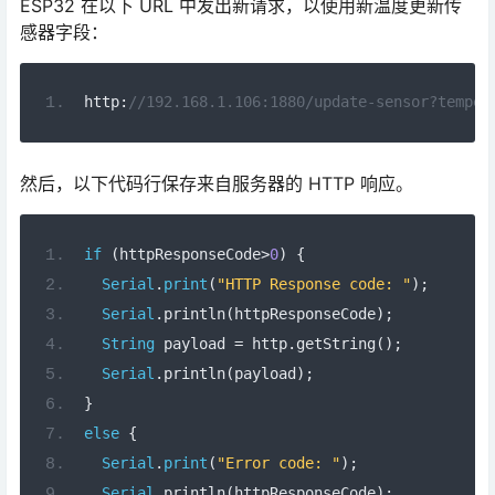
ESP32 在以下 URL 中发出新请求，以使用新温度更新传
感器字段：
http
:
//192.168.1.106:1880/update-sensor?temper
然后，以下代码行保存来自服务器的 HTTP 响应。
if
(
httpResponseCode
>
0
)
{
Serial
.
print
(
"HTTP Response code: "
);
Serial
.
println
(
httpResponseCode
);
String
 payload 
=
 http
.
getString
();
Serial
.
println
(
payload
);
}
else
{
Serial
.
print
(
"Error code: "
);
Serial
.
println
(
httpResponseCode
);