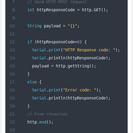
// Send HTTP POST request
int
 httpResponseCode 
=
 http
.
GET
();
String
 payload 
=
"{}"
;
if
(
httpResponseCode
>
0
)
{
Serial
.
print
(
"HTTP Response code: "
);
Serial
.
println
(
httpResponseCode
);
    payload 
=
 http
.
getString
();
}
else
{
Serial
.
print
(
"Error code: "
);
Serial
.
println
(
httpResponseCode
);
}
// Free resources
  http
.
end
();