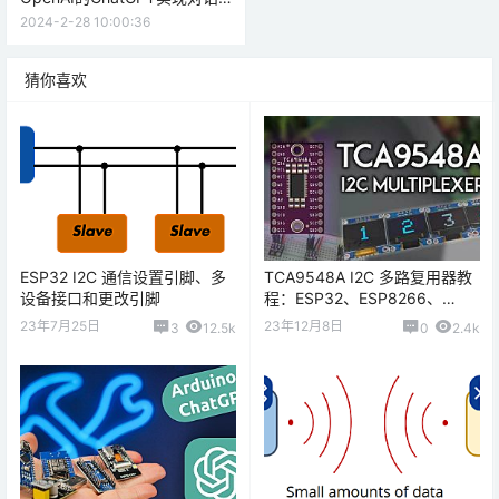
的原理与步骤详解
2024-2-28 10:00:36
猜你喜欢
ESP32 I2C 通信设置引脚、多
TCA9548A I2C 多路复用器教
设备接口和更改引脚
程：ESP32、ESP8266、
Arduino
23年7月25日
23年12月8日
3
12.5k
0
2.4k