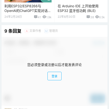
利用ESP32/ESP8266与
在 Arduino IDE 上开始使用
OpenAI的ChatGPT实现对话的
ESP32 蓝牙低功耗 (BLE)
原理与步骤详解
24年2月28日
22年8月30日
41
1.9k
38
6.5k
9 条回复
文章作者
管理员
A
M
欢迎您，新朋友，感谢参与互动！
确认修改
您必须登录或注册以后才能发表评论
登录
提交