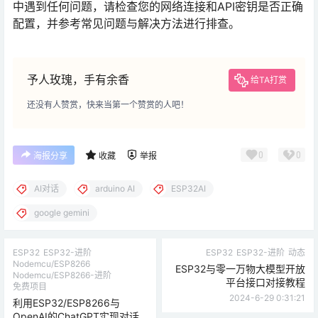
中遇到任何问题，请检查您的网络连接和API密钥是否正确
配置，并参考常见问题与解决方法进行排查。
予人玫瑰，手有余香
给TA打赏
还没有人赞赏，快来当第一个赞赏的人吧！
0
0
海报分享
收藏
举报
AI对话
arduino AI
ESP32AI
google gemini
ESP32
ESP32-进阶
ESP32
ESP32-进阶
动态
Nodemcu/ESP8266
ESP32与零一万物大模型开放
Nodemcu/ESP8266-进阶
平台接口对接教程
免费项目
2024-6-29 0:31:21
利用ESP32/ESP8266与
OpenAI的ChatGPT实现对话