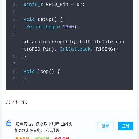
uint8_t
 GPIO_Pin 
=
 D2
;
void
setup
()
{
Serial
.
begin
(
9600
);
attachInterrupt
(
digitalPinToInterrup
t
(
GPIO_Pin
),
IntCallback
,
 RISING
);
}
void
loop
()
{
}
余下程序：
隐藏内容，仅限以下用户组阅读
登录
注册
如果您未在其中，可以升级
赞助会员
高级会员
永久会员