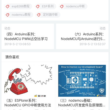
esp8266教程
ESP系列
nodemcu中断
nodemcu教程
定时器中断
动态
动态
（四）Arduino系列：
（六）Arduino系列：
NodeMCU PWM占空比学习
NodeMCU与Arduino进行SPI
通信
2019-5-2 13:08:53
2019-5-2 13:52:37
猜你喜欢
（五）ESPlorer系列：
（三）nodemcu基础：
NodeMCU GPIO中断使用方法
NodeMCU开发套件及原理图介
绍