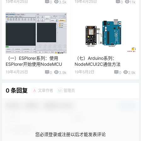
19年4月25日
19年4月25日
0
3.5k
0
11k
（一）ESPlorer系列：使用
（七）Arduino系列：
ESPlorer开始使用NodeMCU
NodeMCUI2C通信方法
19年4月25日
19年5月2日
0
3.9k
0
2.9k
0 条回复
文章作者
管理员
A
M
欢迎您，新朋友，感谢参与互动！
确认修改
您必须登录或注册以后才能发表评论