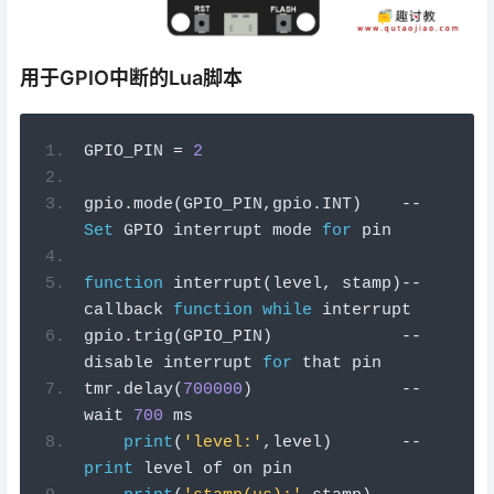
用于GPIO中断的Lua脚本
GPIO_PIN 
=
2
gpio
.
mode
(
GPIO_PIN
,
gpio
.
INT
)
--
Set
 GPIO interrupt mode 
for
 pin 
function
 interrupt
(
level
,
 stamp
)--
callback 
function
while
 interrupt
gpio
.
trig
(
GPIO_PIN
)
--
disable
 interrupt 
for
 that pin
tmr
.
delay
(
700000
)
--
wait
700
 ms
print
(
'level:'
,
level
)
--
print
 level of on pin