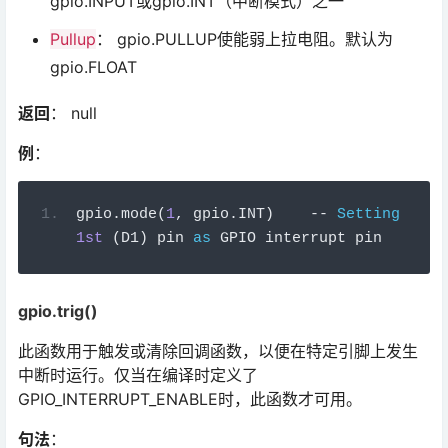
gpio.INPUT或gpio.INT（中断模式）之一
Pullup
： gpio.PULLUP使能弱上拉电阻。默认为
gpio.FLOAT
返回
： null
例
：
gpio
.
mode
(
1
,
 gpio
.
INT
)
--
Setting
1st
(
D1
)
 pin 
as
 GPIO interrupt pin
gpio.trig()
此函数用于触发或清除回调函数，以便在特定引脚上发生
中断时运行。仅当在编译时定义了
GPIO_INTERRUPT_ENABLE时，此函数才可用。
句法
：