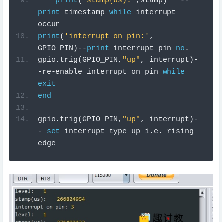
print
(
'stamp(us):'
,
stamp
)
--
print
 timestamp 
while
 interrupt 
occur
print
(
'interrupt on pin:'
,
GPIO_PIN
)--
print
 interrupt pin 
no
.
gpio
.
trig
(
GPIO_PIN
,
"up"
,
 interrupt
)-
-
re
-
enable interrupt on pin 
while
exit
end
gpio
.
trig
(
GPIO_PIN
,
"up"
,
 interrupt
)-
-
set
 interrupt 
type
 up i
.
e
.
 rising 
edge