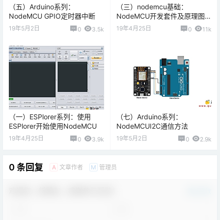
（五）Arduino系列：
（三）nodemcu基础：
NodeMCU GPIO定时器中断
NodeMCU开发套件及原理图介
绍
19年5月2日
19年4月25日
0
3.5k
0
11k
（一）ESPlorer系列：使用
（七）Arduino系列：
ESPlorer开始使用NodeMCU
NodeMCUI2C通信方法
19年4月25日
19年5月2日
0
3.9k
0
2.9k
0 条回复
文章作者
管理员
A
M
欢迎您，新朋友，感谢参与互动！
确认修改