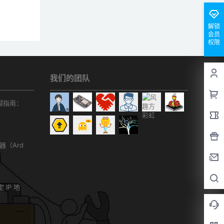
解锁
会员
权限
我们的团队
r引脚指南：
务器（Ard
）
 IP 地