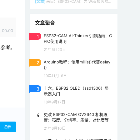
[文章]
来自：
ESP32-CAM：为 Web 服务器（Arduino IDE）设置接入点（AP）
文章聚合
00:00
1
ESP32-CAM AI-Thinker引脚指南：G
PIO使用说明
以参考。
21年5月23日
2
Arduino教程：使用millis()代替delay
()
19年11月16日
3
十六，ESP32 OLED（ssd1306）显
示器入门
18年9月17日
4
更改 ESP32-CAM OV2640 相机设
置：亮度、分辨率、质量、对比度等
注册
21年6月10日