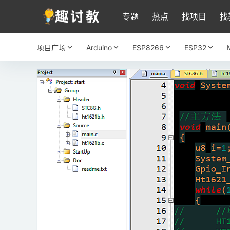
专题
热点
找项目
找
项目广场
Arduino
ESP8266
ESP32