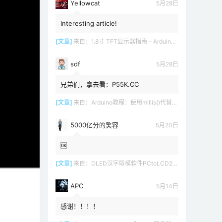
Yellowcat
5月28日
Interesting article!
[文章]
来自：
1.8寸 TFT显示器指南 – Arduino教程
sdf
5月28日
兄弟们，拿去看：P55K.CC
[文章]
来自：
Arduino教程：使用millis()代替delay()
5000亿分的笑容
5月20日
🆗
[文章]
来自：
OLED汉字取模软件PCtoLCD2002 LCD1602
APC
5月14日
感谢！！！！