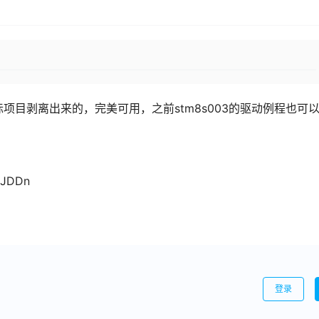
实际项目剥离出来的，完美可用，之前stm8s003的驱动例程也可
5JDDn
登录