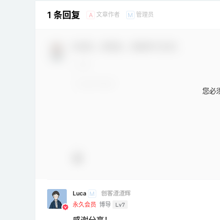
1 条回复
文章作者
管理员
A
M
欢迎您，新朋友，感谢参与互动！
您必
Luca
创客渣渣辉
M
永久会员
博导
Lv7
感谢分享！