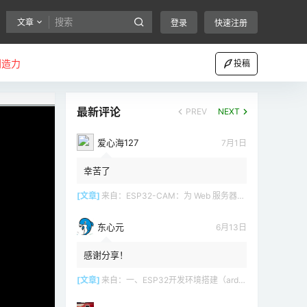
文章
登录
快速注册
创造力
投稿
最新评论
PREV
NEXT
爱心海127
7月1日
幸苦了
[文章]
来自：
ESP32-CAM：为 Web 服务器（Arduino IDE）设置接入点（AP）
东心元
6月13日
感谢分享！
[文章]
来自：
一、ESP32开发环境搭建（arduino）