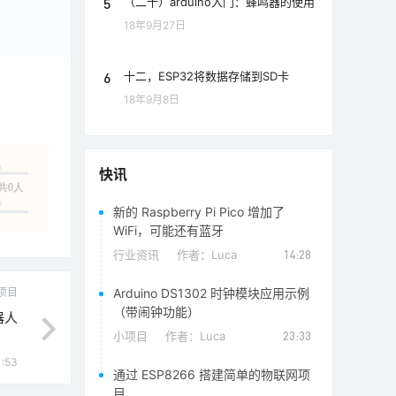
5
（二十）arduino入门：蜂鸣器的使用
18年9月27日
6
十二，ESP32将数据存储到SD卡
18年9月8日
快讯
共0人
新的 Raspberry Pi Pico 增加了
WiFi，可能还有蓝牙
行业资讯
作者：
Luca
14:28
项目
Arduino DS1302 时钟模块应用示例
（带闹钟功能）
器人
小项目
作者：
Luca
23:33
1:53
通过 ESP8266 搭建简单的物联网项
目