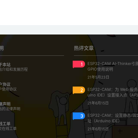
明
热评文章
1
ESP32-CAM AI-Thinke
于本站
GPIO使用说明
站介绍和发展历程
21年5月23日
户协议
户使用协议
2
ESP32-CAM：为 Web 服
uino IDE）设置接入点（AP
21年6月15日
律声明
站的法律声明
3
ESP32-CAM：设置静态/固定
址（Arduino IDE）
线工单
交在线工单
21年6月15日