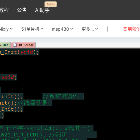
New!
教程
公告
AI助手
Mixly
51单片机
msp430
更多…
|
签到领