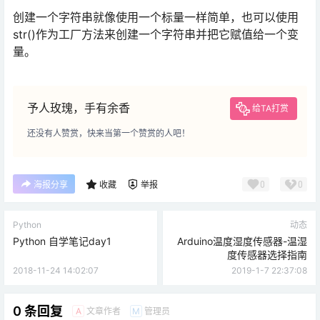
创建一个字符串就像使用一个标量一样简单，也可以使用
str()作为工厂方法来创建一个字符串并把它赋值给一个变
量。
予人玫瑰，手有余香
给TA打赏
还没有人赞赏，快来当第一个赞赏的人吧！
0
0
海报分享
收藏
举报
Python
动态
Python 自学笔记day1
Arduino温度湿度传感器-温湿
度传感器选择指南
2018-11-24 14:02:07
2019-1-7 22:37:08
0 条回复
文章作者
管理员
A
M