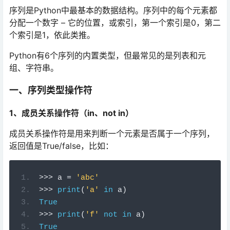
序列是Python中最基本的数据结构。序列中的每个元素都
分配一个数字 – 它的位置，或索引，第一个索引是0，第二
个索引是1，依此类推。
Python有6个序列的内置类型，但最常见的是列表和元
组、字符串。
一、序列类型操作符
1、成员关系操作符（in、not in）
成员关系操作符是用来判断一个元素是否属于一个序列，
返回值是True/false，比如：
>
>>
 a 
=
'abc'
>
>>
print
(
'a'
in
 a
)
True
>
>>
print
(
'f'
not
in
 a
)
True