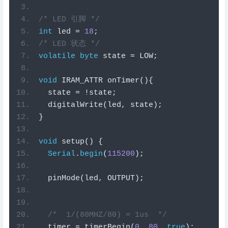
/* LED 引脚 */
int
 led 
=
18
;
/* LED 状态 */
volatile
byte
 state 
=
 LOW
;
void
 IRAM_ATTR 
onTimer
()
{
  state 
=
!
state
;
  digitalWrite
(
led
,
 state
);
}
void
setup
()
{
Serial
.
begin
(
115200
);
  pinMode
(
led
,
 OUTPUT
);
/*  1/(80MHZ/80) = 1us  */
  timer 
=
 timerBegin
(
0
,
80
,
true
);