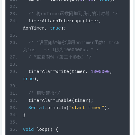
/* 将onTimer函数附加到我们的计时器 */
  timerAttachInterrupt
(
timer
,
&
onTimer
,
true
);
/* *设置闹钟每秒调用onTimer函数1 tick
为1us   => 1秒为1000000us * / 
  / *重复闹钟（第三个参数）*/
  timerAlarmWrite
(
timer
,
1000000
,
true
);
/* 启动警报*/
  timerAlarmEnable
(
timer
);
Serial
.
println
(
"start timer"
);
}
void
loop
()
{