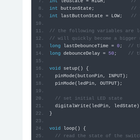
int
 ledState 
=
 HIGH
;
// 
int
 buttonState
;
// 
int
 lastButtonState 
=
 LOW
;
// 
// the following variables are l
// will quickly become a bigger 
long
 lastDebounceTime 
=
0
;
// t
long
 debounceDelay 
=
50
;
// t
void
setup
()
{
  pinMode
(
buttonPin
,
 INPUT
);
  pinMode
(
ledPin
,
 OUTPUT
);
// set initial LED state
  digitalWrite
(
ledPin
,
 ledState
)
}
void
loop
()
{
// read the state of the switc