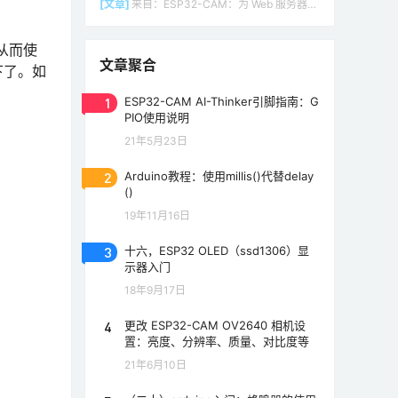
[文章]
来自：
ESP32-CAM：为 Web 服务器（Arduino IDE）设置接入点（AP）
从而使
文章聚合
下了。如
1
ESP32-CAM AI-Thinker引脚指南：G
PIO使用说明
21年5月23日
2
Arduino教程：使用millis()代替delay
()
19年11月16日
3
十六，ESP32 OLED（ssd1306）显
示器入门
18年9月17日
4
更改 ESP32-CAM OV2640 相机设
置：亮度、分辨率、质量、对比度等
21年6月10日