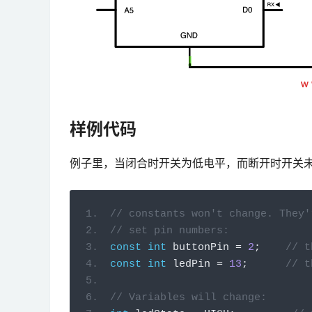
样例代码
例子里，当闭合时开关为低电平，而断开时开关
// constants won't change. They'
// set pin numbers:
const
int
 buttonPin 
=
2
;
// t
const
int
 ledPin 
=
13
;
// t
// Variables will change: