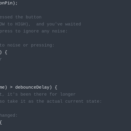
onPin
);
essed the button
OW to HIGH),  and you've waited
press to ignore any noise:
to noise or pressing:
)
{
r
me
)
>
 debounceDelay
)
{
t, it's been there for longer
so take it as the actual current state:
hanged:
{