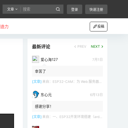
文章
登录
快速注册
创造力
投稿
最新评论
PREV
NEXT
爱心海127
7月1日
幸苦了
[文章]
来自：
ESP32-CAM：为 Web 服务器（Arduino IDE）设置接入点（AP）
东心元
6月13日
感谢分享！
[文章]
来自：
一、ESP32开发环境搭建（arduino）