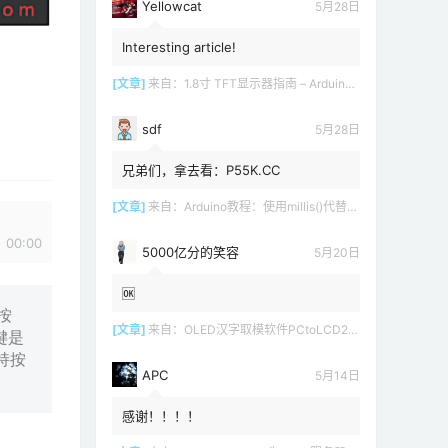
Yellowcat
5月28日
Interesting article!
[文章]
来自：
1.8寸 TFT显示器指南 – Arduino教程
sdf
5月28日
兄弟们，拿去看：P55K.CC
[文章]
来自：
Arduino教程：使用millis()代替delay()
00:00
5000亿分的笑容
5月20日
🆗
按
[文章]
来自：
OLED汉字取模软件PCtoLCD2002 LCD1602
键是
持按
APC
5月14日
感谢！！！！