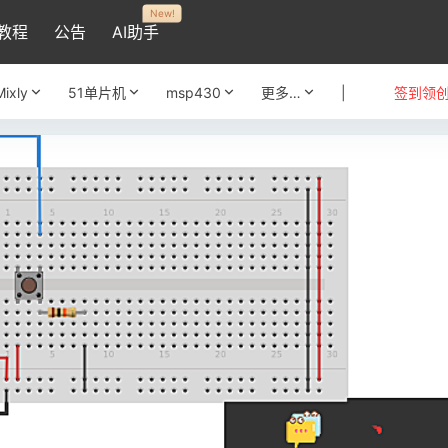
New!
教程
公告
AI助手
Mixly
51单片机
msp430
更多…
|
签到领