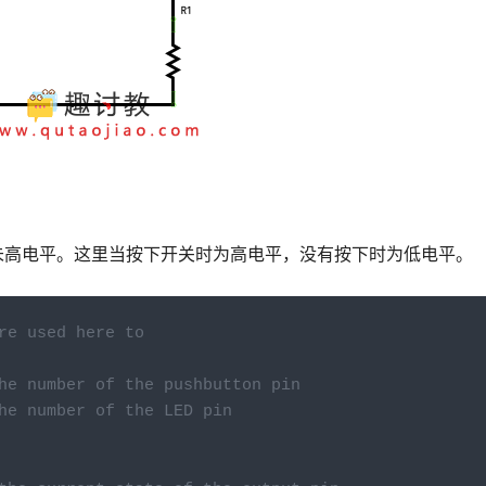
未高电平。这里当按下开关时为高电平，没有按下时为低电平。
re used here to
he number of the pushbutton pin
he number of the LED pin