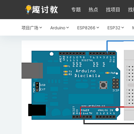
专题
热点
找项目
找
项目广场
Arduino
ESP8266
ESP32