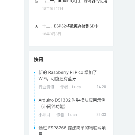
5
（二十）arduino入门：蜂鸣器的使用
18年9月27日
6
十二，ESP32将数据存储到SD卡
18年9月8日
快讯
新的 Raspberry Pi Pico 增加了
WiFi，可能还有蓝牙
行业资讯
作者：
Luca
14:28
Arduino DS1302 时钟模块应用示例
（带闹钟功能）
小项目
作者：
Luca
23:33
通过 ESP8266 搭建简单的物联网项
目