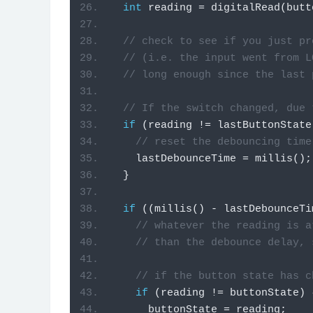
int
 reading 
=
 digitalRead
(
butt
// check to see if you just pr
// (i.e. the input went from L
// long enough since the last 
// If the switch changed, due 
if
(
reading 
!=
 lastButtonState
// reset the debouncing time
    lastDebounceTime 
=
 millis
();
}
if
((
millis
()
-
 lastDebounceTi
// whatever the reading is a
// than the debounce delay, 
// if the button state has c
if
(
reading 
!=
 buttonState
)
      buttonState 
=
 reading
;