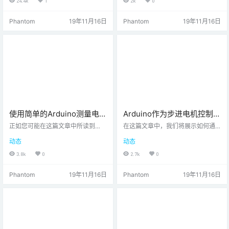
24.4k
1
2k
0
看，您可能会怀疑此功能的实用
位计换掉旋转编码器，并用它来控
性。事实是，它在许多情况下非常
制步进电机的位置或速度。我们将
Phantom
19年11月16日
Phantom
19年11月16日
有用，通常会完全“替换”delay() 。
使用前面提到的博客文章中的代码
首先让我们看一下如何使用millis()
作为基础，并进行一些更改以实现
几乎完全像delay()。 时序问题经常
所需的行为。就像上次一样，我们
出现在编程中。 使用像millis(…
的目标是不使用任何库。 步进电
机，电位器和Arduino –此博客文章
的硬件成分。 这篇博文将主要包含
两个代码示例并进行一些解释。…
使用简单的Arduino测量电容
Arduino作为步进电机控制器
值
–加速运行
正如您可能在这篇文章中所读到
在这篇文章中，我们将展示如何通
的，电容是能量存储能力的一种度
过加速和减速来增强简单的“步进电
动态
动态
量。它们尤其用于整流器，旁路设
机点动系统 ”。 介绍 正如我们所谈
备和模拟滤波器电路中。它们是非
到的：加速，反之：减速度，是每
3.8k
0
2.7k
0
常重要的组件，对于确保应用程序
个运动系统的重要特征。 它减少了
和其他组件正常工作至关重要。但
诸如机械应力之类的东西，它可能
Phantom
19年11月16日
Phantom
19年11月16日
是，您如何测量这个非常重要的“大
是系统中的最低要求，外观和感觉
小”（“电容”）时间常数与电路时间
都更好，等等。 但是我们如何实现
常数定义为系统从阶跃输入达到给
简单的事情，例如启动和停止斜坡
定状态所花费的时间。在这种情况
呢？ AccelStepper是Arduino的一
下，我们希望找到“ C ”，并且只有
个库，正是这样做的。 除其他事项
电容器和电阻器（串联）的电路具
外，它还可以计算出进入步进电机
有已知的时…
的[脉…