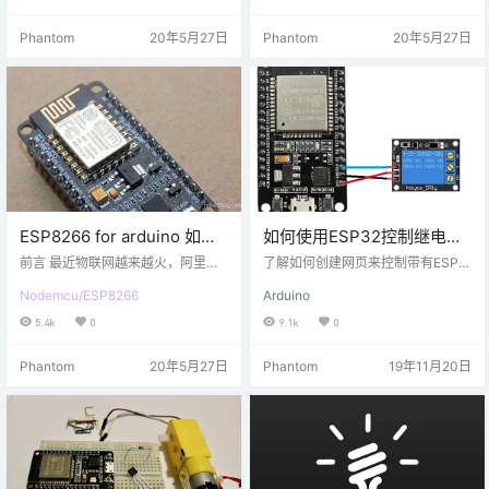
时，产品的续航能力可能就会成用
P32创建Web服务器的简短介绍 到
户评估产品的一个重要指标，加大
HTML和CS 小号 命令 什么是Web
Phantom
20年5月27日
Phantom
20年5月27日
电池容量当然是最为直接的方案，
服务器？ Web服务器是发送和接收
但是这也意味着提高产品的生产成
信息，处理信息并进行存储的地
本。那增加产品续航能力的另一个
方。Web服务器还可以在网页上显
方案就是原自产品自身——降低不
示此信息。 服务器通信小号 通过被
必要的能源消耗。 ESP8266有一个
称为协议与用户 超文本传输协议
非常实用的低功耗运行模式 - 睡眠
（HTTP）。 当…
模式。…
ESP8266 for arduino 如何
如何使用ESP32控制继电器
连接到阿里云物联网平台
模块
前言 最近物联网越来越火，阿里也
了解如何创建网页来控制带有ESP3
（AliYun）
出了自己的物联网平台，对于物联
2的继电器模块。在本项目中，我们
Nodemcu/ESP8266
Arduino
网工程师来说，简直是天大的福
将使用ESP32控制继电器模块。我
音。阿里云物联网平台支持MQT
们将ESP32连接到Wi-Fi网络，然后
5.4k
0
9.1k
0
T，手头上正好有ESP8266开发板，
通过IP地址和端口（显示在串行监视
拿来练练手。对于开发ESP8266的
器上）创建一个网页。使用该网
Phantom
20年5月27日
Phantom
19年11月20日
小伙伴们来说，开发8266可以用SD
页，我们会将命令发送到ESP32以
K或者Arduino来开发，Arduino极大
打开或关闭继电器模块。 目录
的简化了开发复杂度，所以本次开
硬件清单 1个 ESP32 1个 继电器模
发就用Arduino。 工具准备 1.一个E
块 1个 连接线 电路原理图 代码说明
SP8266开发板 阿里云平台注册设备
让我们遍历…
(创建高级设…