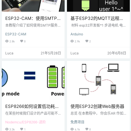
ESP32-CAM：使用SMTP
基于ESP32的MQTT远程喂
服务器通过电子邮件发送拍
狗器
本教程介绍了如何使用SMTP服务器
材料 esp32开发板*1 步进电机 电源
摄的照片
将捕获的照片从ESP32-CAM发送
无源蜂鸣器（可替换成有源，程序
ESP32-CAM
Arduino
到您的电子邮件帐户。我们将向您
要修改） 控制原理 基于趣讨教MQT
展示一个简单的示例，该示例在ESP
T控制平台，MQTT订阅话题为：用
2.8k
0
2.9k
2
32引导时拍摄照片并将其作为电子
户id/自定义加密字符串/ 可通过MQ
邮件附件发送。拍摄的最后一张照
TT Dash安卓软件进行订阅，画面
Luca
21年5月28日
Luca
20年6月6日
片临时保存在ESP32 SPIFFS中。
如下： ESP32接收MQTT的报文信
为了使该项目正常进行，ESP32-C
息，报文内容为：步进数-wg 通过
AM需要连接到可以访问互联网的路
程序解析报文，步进电机转相应的
由器，并且需要连接到您的本地网
步数，带动连接步进电机上的狗粮
络。 该项目与任何带OV2640相机
容器，倾倒到地上，实现远程喂
的ESP32相机板兼容。您只…
狗。 &n…
ESP8266如何设置低功耗？
使用ESP32创建Web服务器
功耗控制
在某些时候我们设计的产品可能不
总览 在本教程中， 你会乐AR 作如
具备持久供电的环境，那通常会采
何设置了ESP32一个Web服务器并
Nodemcu/ESP8266-进阶
免费项目
用锂电池、干电池一类的轻便型的
创建使用HTML和CS网页小号。 您
非持久性电源。当遇到这种情况
将学到什么 了解Web服务器使用ES
3.3k
1
4.1k
0