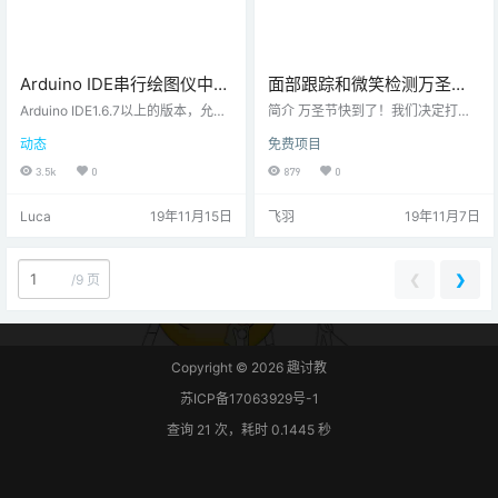
Arduino IDE串行绘图仪中的
面部跟踪和微笑检测万圣节
多个值
机器人
Arduino IDE1.6.7以上的版本，允许
简介 万圣节快到了！我们决定打造
在串行绘图仪中绘制多个值。我们
一些很棒的东西。我们决定搭建一
动态
免费项目
已经建立了一个示例，向您展示如
个机器人，他们可以跟随您的脸，
何使用此功能。我们用于测试串行
并且知道您何时微笑然后与您一起
3.5k
0
879
0
绘图仪功能的设置。串行绘图器Ard
笑！ 该项目是使用iRobbie App的另
uino的串行绘图器非常易于使用。
一个示例，该应用程序将iPhone转
Luca
19年11月15日
飞羽
19年11月7日
串行绘图器实际上不像串行监视器
换为Arduino项目的强大工具箱。 该
那样显示一堆数字和/或字符，而是
应用程序能够捕获和处理视频，然
随着时间推移绘制数字，其中y轴是
后通过HM-10蓝牙模块将X和Y坐标
值，x轴是时间。这将生成一个实时
以及微笑状态发送给Arduino。 步骤
❮
❯
/
9 页
绘制的任何数字变量的图形。y轴具
一 材料准备 硬件准备： arduino un
有简单的自动缩放功能，可适应这
o H…
些值，…
Copyright © 2026
趣讨教
苏ICP备17063929号-1
查询 21 次，耗时 0.1445 秒