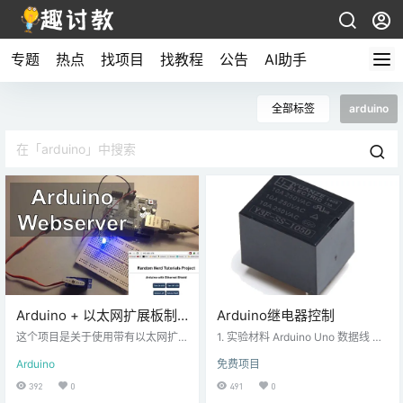
专题
热点
找项目
找教程
公告
AI助手
全部标签
arduino
Arduino + 以太网扩展板制
Arduino继电器控制
作 Web 服务器 – Arduino教
这个项目是关于使用带有以太网扩
1. 实验材料 Arduino Uno 数据线 面
程
展板的Arduino。我将控制一个 LED
包板 5V继电器 220Ω电阻 LED发光
Arduino
免费项目
和一个伺服器，但您可以应用此方
二极管 杜邦线 2.根据原理图搭建电
法来控制您想要的任何电子设备。
路 原理图如下图： 3.拷贝如下代码
392
0
491
0
（如直流电机、蜂鸣器、继电器、
并进行保存 4.连接开发板，并进行