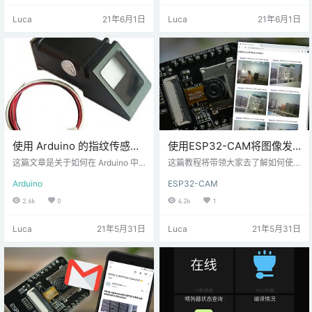
上写有单词、字母和数字的键盘。
思。RFID 使用电磁场在短距离内传
Luca
21年6月1日
Luca
21年6月1日
您甚至可以 从头开始创建自己的键
输数据。RFID 可用于识别人员、进
盘。 如果按照本教程，您可以控制
行交易等…… 您可以使用 RFID 系统
任何键盘。 描述 这些键盘在 Arduin
打开门。例如，只有在他的卡上有
o 中非常流行。它们非常便宜，可以
正确信息的人才能进入。RFID 系统
将它们与任何微控制器 (MCU) 一起
使用： 附加到要识别的对象上的标
使用。 这个怎么运作？ 薄…
签，在这个…
使用 Arduino 的指纹传感器
使用ESP32-CAM将图像发
模块指南 (FPM10A)
布到本地或云服务器-
这篇文章是关于如何在 Arduino 中
这篇教程将带领大家去了解如何使
使用指纹传感器模块的介绍性指
PHP（Photo Manager）
用 ESP32-CAM 板和 Arduino IDE
Arduino
ESP32-CAM
南。我们将向您展示如何注册新的
发出 HTTP POST 请求，以将照片
指纹 ID，以及如何找到指纹匹配
发送到服务器。我们将展示如何将 J
2.6k
0
4.2k
1
项。 指纹传感器模块介绍 指纹传感
PG/JPEG 图像发布到本地服务器
器模块，如下图所示，使指纹识别
（Raspberry Pi LAMP 服务器）或
Luca
21年5月31日
Luca
21年5月31日
更易于访问并易于添加到您的项目
云服务器（您可以从任何地方访
中。这意味着进行指纹采集、注
问）。照片将显示在图库中，您可
册、比较和搜索是非常容易的。 这
以在其中查看或删除照片。要将图
些模块带有闪存，用于存储指纹并
像保存在服务器中并创建图库，我
与任何具有 TTL 串行的微控制器或
们将使用 PHP 脚本。 要构建此项
系统配合使用。这些模块可以添加
目，…
到安全系统、门锁、考…