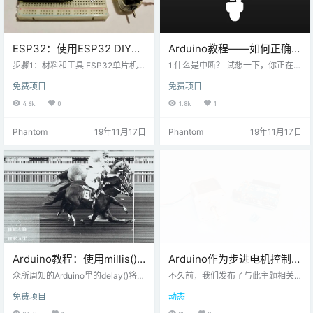
ESP32：使用ESP32 DIY电
Arduino教程——如何正确使
机驱动器
用外部中断？
步骤1：材料和工具 ESP32单片机
1.什么是中断？ 试想一下，你正在家
直流马达 NPN晶体管-BC337 100
里吃饭，这时传来了敲门声，虽然
免费项目
免费项目
Ω电阻 二极管-N4148通用 面包板线
你巨饿，虽然面前全是山珍海味，
面包板 2根杜邦线 步骤2：连接信号
但此时你不得不去开门，同时不得
4.6k
0
1.8k
1
在NPN晶体管的基极（中间）引脚
不放停下生命中最重要的事情——
上连接一个100Ω电阻，以保护EPS
吃饭。打开门后，你发现只是一个
Phantom
19年11月17日
Phantom
19年11月17日
32板免受过压，然后将其串联到D5
查水表的，你检查了水表读数并告
步骤3：连接电源 将集电极（右）引
诉了查水表的人。关上门，你马不
脚接地。 将发射极（左）引脚连接
停蹄的又投入了于食物的作战中。
到通用二极管的正引脚。 将通用二
我们来分析一下这个颇具传奇性的
极管的负极引脚…
故事，在这里人生的主旋律——吃
饭，就是你的主程…
Arduino教程：使用millis()
Arduino作为步进电机控制器
代替delay()
–通过电位计进行速度和位置
众所周知的Arduino里的delay()将程
不久前，我们发布了与此主题相关
序暂停指定为毫秒数的参数。 millis
控制
的博客文章。不同之处在于，先前
免费项目
动态
()另一方面，是一个返回自程序启动
的博客文章使用旋转编码器来控制
以来经过的毫秒数的函数。 乍一
步进电机。这次我们将用普通的电