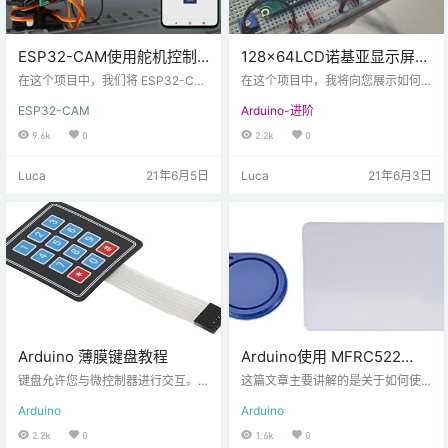
ESP32-CAM使用舵机控制
128×64LCD诺基亚显示屏
旋转-视频流网络服务器（2
与 Arduino 连接教程
在这个项目中，我们将 ESP32-CA
在这个项目中，我将向您展示如何
轴）
M 连接到带有两个 SG90 伺服电机
将 128X64 图形 LCD 与 Arduino U
ESP32-CAM
Arduino-进阶
（舵机）的平移（旋转）和倾斜
NO 连接。这个特殊的 LCD 模块基
（上下移动）支架上。使用平移和
于 ST7920 LCD 控制器。因此，我
9.6k
0
2.2k
0
倾斜摄像机支架，您可以向上、向
们将首先了解图形 LCD 模块及其 L
下、向左和向右移动摄像机——这
CD 控制器 ST7920。 然后我们将
Luca
21年6月5日
Luca
21年6月3日
非常适合监控。ESP32-CAM 搭建
看到将 128×64 图形 LCD 与 Arduin
网络服务器，显示视频流和按钮来
o UNO 板连接并显示一些位图图像
控制伺服电机移动相机。 本文中，
的步骤。 介绍 在之前的 Arduino
伺服电机，指的是平时我们讲的舵
项目中，我将诺基亚 51…
机。 开发板兼容性：对于这个项
目，您需要一个 ESP32 相机开发
板， 所需…
Arduino 薄膜键盘教程
Arduino使用 MFRC522
RFID 阅读器进行安全访问
键盘允许您与微控制器进行交互。
这篇文章主要讲解的是关于如何使
这种薄膜按键，或者说数字按键，
用 MFRC522 RFID 卡，或者说阅读
Arduino
Arduino
可以从某宝上购买，不是很贵! 它们
器的的简单示例。我将快速概述规
有多种形状和尺寸。最常见的尺寸
格并演示一个使用 Arduino 的项目
2.2k
0
1.6k
0
是 3×4 和 4×4，您可以获得在按键
示例。 描述 RFID是射频识别的意