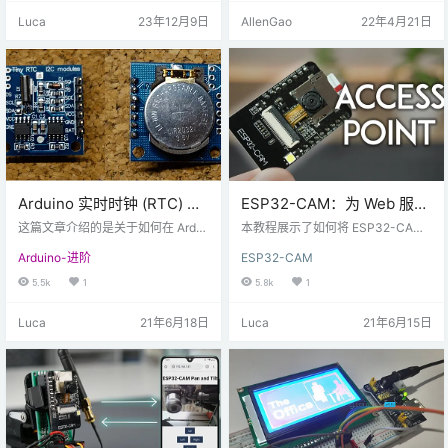
步进电机等） 介绍 上传并连接到互
程序下载（Arduino模拟器点开始模
Luca
23年12月9日
AllenGao
22年4月21日
联网时提供的代码会在您的局域网
拟） 5.打开串口监视器，输入"H"，
中创建一个网络服务器，您只需使
返回"LED OPEN!"，继电器控制LED
用该 IP 即可通过浏览器访问该网络
灯点亮；输入"L&q…
服务器。之后，它会显示一个类似
于下面的网页。当您按下“打开 LE
D”按钮时，您的 url 将更改为：“h…
Arduino 实时时钟 (RTC) 模
ESP32-CAM：为 Web 服务
块指南（DS1307 和
器（Arduino IDE）设置接入
这篇文章介绍的是关于如何在 Ardui
本教程展示了如何将 ESP32-CAM
DS3231）
no 中使用 DS1307 实时时钟 (RTC)
点（AP）
设置为 Web 服务器，并设置为接入
Arduino-进阶
ESP32-CAM
模块。对于 DS3231 RTC 等其它类
点 (AP)--热点。这样，您无需连接
似模块，您也可以按照本指南进行
到路由器即可访问 Web 服务器。我
5.5k
1
5.8k
1
操作。 实时时钟模块介绍 实时时钟
们将使用 Arduino IDE 对 ESP32-C
模块为下图（前后视图）： 首次使
AM 进行编程。 接入点（AP）与站
Luca
21年6月18日
Luca
21年6月15日
用该模块时，需要焊接一些排针。
（Station） 在之前的ESP32-CAM
如上图所示，该模块安装了备用电
网络服务器项目中，我们将 ESP32-
池。这允许模块保留时间，即使它
CAM 连接到无线路由器。在此配置
没有被 Arduino 供电。这样，每次
中，我们可以通过本地局域网网络
打开和关闭模块时，时间都不会重
访问 ESP…
置。 该模块…