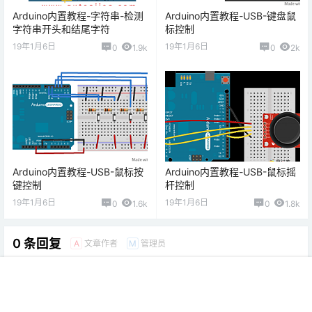
Arduino内置教程-字符串-检测
Arduino内置教程-USB-键盘鼠
字符串开头和结尾字符
标控制
19年1月6日
19年1月6日
0
1.9k
0
2k
Arduino内置教程-USB-鼠标按
Arduino内置教程-USB-鼠标摇
键控制
杆控制
19年1月6日
19年1月6日
0
1.6k
0
1.8k
0 条回复
文章作者
管理员
A
M
欢迎您，新朋友，感谢参与互动！
确认修改
首页
教程
项目
专题
热点
我的