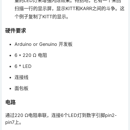
量的LED灯来增强闪烁效果。特别地，它有一个来回
扫描一行的显示屏，显示KITT和KARR之间的斗争。这
个例子复制了KITT的显示。
硬件要求
Arduino or Genuino 开发板
6 * 220 Ω 电阻
6 * LED
连接线
面包板
电路
通过220 Ω电阻串联，连接6个LED灯到数字引脚pin2-
pin7上。