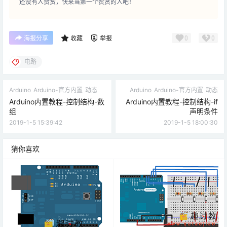
还没有人赞赏，快来当第一个赞赏的人吧！
0
0
海报分享
收藏
举报
电路
Arduino
Arduino-官方内置
动态
Arduino
Arduino-官方内置
动态
Arduino内置教程-控制结构-数
Arduino内置教程-控制结构-if
组
声明条件
2019-1-5 15:39:42
2019-1-5 18:00:30
猜你喜欢