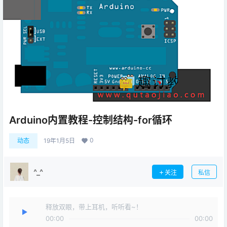
Arduino内置教程-控制结构-for循环
0
动态
19年1月5日
^_^
关注
私信
释放双眼，带上耳机，听听看~！
00:00
00:00