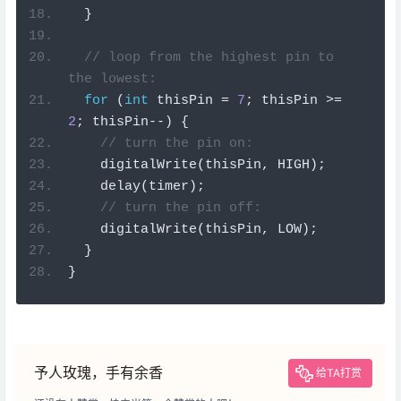
}
// loop from the highest pin to 
the lowest:
for
(
int
 thisPin 
=
7
;
 thisPin 
>=
2
;
 thisPin
--)
{
// turn the pin on:
    digitalWrite
(
thisPin
,
 HIGH
);
    delay
(
timer
);
// turn the pin off:
    digitalWrite
(
thisPin
,
 LOW
);
}
}
予人玫瑰，手有余香
给TA打赏