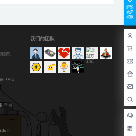
解锁
会员
权限
我们的团队
r引脚指南：
务器（Ard
）
 IP 地
duin