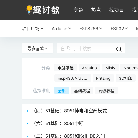
专题
热点
找项目
找
项目广场
Arduino
ESP8266
ESP32
最多喜欢
分类：
电路基础
Arduino
Mixly
Nodem
266
msp430/Arduin
Fritzing
3D打印
o
选择难度：
全部
基础教程
高级教程
（四）51基础：8051掉电和空闲模式
（六）51基础：8051中断
（二）51基础：8051和Keil IDE入门