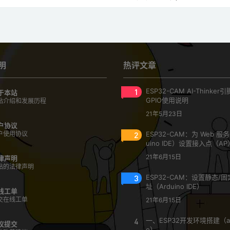
明
热评文章
1
ESP32-CAM AI-Thinke
于本站
GPIO使用说明
站介绍和发展历程
21年5月23日
户协议
户使用协议
2
ESP32-CAM：为 Web 服
uino IDE）设置接入点（AP
21年6月15日
律声明
站的法律声明
3
ESP32-CAM：设置静态/固定
址（Arduino IDE）
线工单
交在线工单
21年6月15日
4
一、ESP32开发环境搭建（ar
议提交
o）