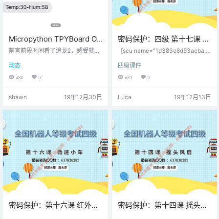
Micropython TPYBoard OA
密码保护：四级 第十七课 综
系统出租 v102 温湿度短信通
合项目分析+进制转换
前言前段时间看了追龙2，感受就是
[scu name="1d383e8d53aeba" t
知器（基于SIM900A模块
如果你是冲着追龙1来看追龙2的
ype_1="温度" type_2="湿度" topic
动态
四级课件
话，劝你还是不要看了，因为追龙2
_1="30/mtopic" topic_2="30/mtop
跟追龙1压根没什么联系，给我的感
ic/2" title="湿度显示" foot="温湿度
480
0
681
0
觉就像是看拆弹专家似的，估计追
显示折线表" …
龙2这个名字就是随便蹭蹭追龙1的
shawn
19年12月30日
Luca
19年12月13日
热度来的。不过里面有一段剧情倒
是引起了我的兴趣，就是古天乐一
开始拆电话引爆炸弹那一段。于是
引发了我的一些想法，我手上正好
有一块SIM900A模块，不如拿来玩
玩啊。那我就做一个温湿度短信通
知器吧。就是发条指定命令的…
密码保护：第十六课 红外循
密码保护：第十四课 摇头风
迹小车
扇