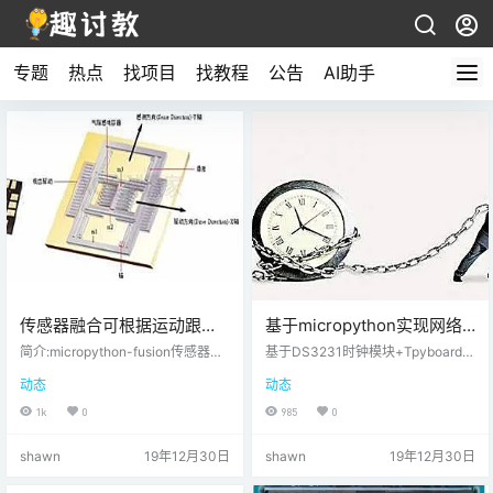
专题
热点
找项目
找教程
公告
AI助手
传感器融合可根据运动跟踪
基于micropython实现网络
设备的输出来计算偏航，俯
时间自动校准器
简介:micropython-fusion传感器融
基于DS3231时钟模块+Tpyboard V
仰和横滚
合从运动跟踪设备的输出计算航
102+ssd1306 oled显示屏ssd1306.
动态
动态
向、俯仰和横滚。该算法使用了Ma
pyimport machine from machine i
dgwick算法，由于其速度和质量，
mport I2C,Pin DS3231_ADDR = co
1k
0
985
0
在多机设计中得到了广泛的应用。
nst(0x68) DS3231_REG_SEC =
在Pyboard上更新需要不到2mS的
b'\x00' DS3231_REG_MIN = b'\x0
shawn
19年12月30日
shawn
19年12月30日
时间。最初的Madgwick研究表明，
1' DS3231_RE…
10-50Hz的更新速率足以获得准确
的结果，这表明该实现的性能足够