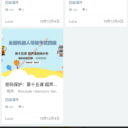
四级课件
四级课件
690
0
348
0
Luca
19年12月4日
Luca
19年12月4日
密码保护：第十五课 超声波
避障小车
程序： #include <Servo.h> Serv
o myservo; //舵机对象 int serPin =
四级课件
12; int trigPin = 2; int echoPin = 3;
int leftPin1 = 7; int leftPin2 = 4; int
455
0
rightPin1 = 8; int rightPin2 = 9; int l
eftPWM = 5; …
Luca
19年12月4日