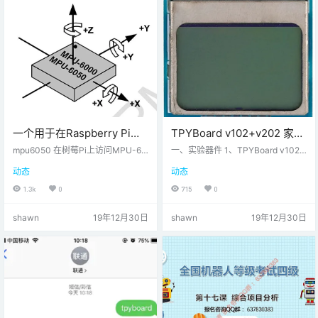
快。提供了两种实现:一种用于同步
代码，另一种用于基于asyncio的异
步应用程序。…
一个用于在Raspberry Pi上
TPYBoard v102+v202 家庭
访问MPU-6050数字加速度
无线温湿度检测
mpu6050 在树莓Pi上访问MPU-60
一、实验器件 1、TPYBoard v102 1
计和陀螺仪的Python模块。
50数字加速度计和陀螺仪的Python
块 2、TPYBoard v202 1块 3、Nok
动态
动态
模块 例子假设您的MPU-6050的地
ia 5110LCD显示屏 1块 4、DHT11
址是0x68，您可以这样读取加速计
温湿度传感器 1个 5、micro USB 数
1.3k
0
715
0
数据： >>>从mpu6050导入mpu6
据线 2根 6、面包板 1块 7、杜邦线
050 >>>传感器=mpu6050（0x6
若干 二、实验步骤 TPYBoard v102
shawn
19年12月30日
shawn
19年12月30日
8） >>>加速计数据=传感器。获取
连接DHT11，采集温湿度信息； TP
加速计数据（） 依赖关系根据您的p
YBoard v102将采集到的温湿度信
ython版本，python smb…
息显示在LCD5110上； TPYBoa…