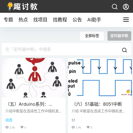
专题
热点
找项目
找教程
公告
AI助手
全部标签
定时器中断
（五）Arduino系列：
（六）51基础：8051中断
NodeMCU GPIO定时器中断
介绍中断是在连续性工作中随机发
介绍 中断是在连续工作中随机发生
生的事件。这就像你忙于一些工作
的事件。这就像你忙于工作时的电
动态
51
时的电话，根据电话优先级，你决
话，根据电话优先级，你决定是接
定是接听还是忽视。基于NodeMCU
听还是忽视。 微控制器也是如此。8
3.5k
0
2.9k
0
的ESP8266在其GPIO引脚上具有中
051架构处理5个中断源，其中两个