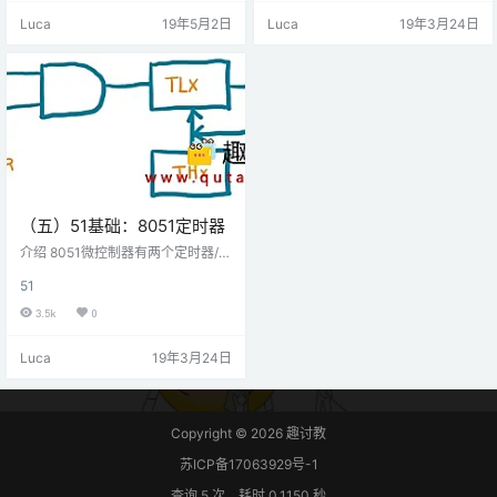
断功能。此功能在NodeMCU Dev
是内部的（定时器中断），两个是
Luca
19年5月2日
Luca
19年3月24日
Kit的D0-D8引脚上可用。通过Ardui
外部的，一个是串行中断。每个中
no中断功能支持GPIO引脚中断，即
断都有其中断向量地址。最高优先
attachInterrupt，detachInterrup
级中断是复位，向量地址为0x000
t。除D0 / GPIO16引脚外，可以将
0。 向量地址：这是控制器在中断后
中断连接到任…
跳转以服务ISR（中断服务程序）的
地址。 Reset 复位是优先级最高的
中断，复位…
（五）51基础：8051定时器
介绍 8051微控制器有两个定时器/计
数器，可以在时钟频率上工作。定
51
时器/计数器可用于产生时间延迟，
计算外部事件等。 时钟 每个定时器
3.5k
0
都需要一个时钟才能工作，8051通
过外部晶振提供它，这是Timer的主
Luca
19年3月24日
要时钟源。8051微控制器中的内部
电路为定时器提供时钟源，该定时
器是连接到微控制器的晶体频率的1/
12，也称为机器周期频率。 8051定
时器时钟 8051定时器时钟 例如，假
Copyright © 2026
趣讨教
设我们的晶振频率为11…
苏ICP备17063929号-1
查询 5 次，耗时 0.1150 秒