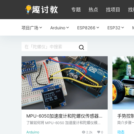
专题
热点
找项目
找
项目广场
Arduino
ESP8266
ESP32
MPU-6050加速度计和陀螺仪传感器
手势控
— Arduino使用教程
了解如何将 MPU-6050 加速度计和陀螺仪模块
简介步骤一 
与 Arduino 板一起使用。MPU-6050 IMU（惯
uino na
Arduino
2.2k
0
动态
性测量单元）是一款 3 轴加速度计和 3 轴陀螺仪
otor 1