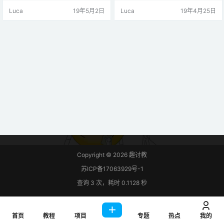
断功能。此功能在NodeMCU Dev
功能。此功能在NodeMCU Dev Kit
Luca
19年5月2日
Luca
19年4月25日
Kit的D0-D8引脚上可用。通过Ardui
的D0-D8引脚上可用。我们可以在K
no中断功能支持GPIO引脚中断，即
it的GPIO引脚上设置上升沿，下降
attachInterrupt，detachInterrup
沿，双沿，低电平和高电平中断模
t。除D0 / GPIO16引脚外，可以将
式。我们需要使用以下函数初始化
中断连接到任…
特定GPIO引脚的中断和中断模式。
gpio.mode()…
Copyright © 2026
趣讨教
苏ICP备17063929号-1
查询 3 次，耗时 0.1128 秒
首页
教程
项目
专题
热点
我的