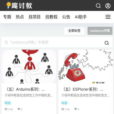
专题
热点
找项目
找教程
公告
AI助手
全部标签
nodemcu中断
（五）Arduino系列：
（五）ESPlorer系列：
NodeMCU GPIO定时器中断
NodeMCU GPIO中断使用方
介绍中断是在连续性工作中随机发
介绍中断是在连续性流中随机发生
生的事件。这就像你忙于一些工作
法
的事件。这就像你忙于一些工作时
动态
动态
时的电话，根据电话优先级，你决
的电话，根据电话优先级，你决定
定是接听还是忽视。基于NodeMCU
是参加还是忽视。基于NodeMCU的
3.5k
0
3.5k
0
的ESP8266在其GPIO引脚上具有中
ESP8266在其GPIO引脚上具有中断