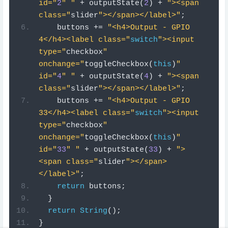
onchange="
toggleCheckbox
(
this
)
" 
id="
4
" "
+
 outputState
(
4
)
+
"><span 
class="
slider
"></span></label>"
;
    buttons 
+=
"<h4>Output - GPIO 
33</h4><label class="
switch
"><input 
type="
checkbox
" 
onchange="
toggleCheckbox
(
this
)
" 
id="
33
" "
+
 outputState
(
33
)
+
">
<span class="
slider
"></span>
</label>"
;
return
 buttons
;
}
return
String
();
}
您可以轻松删除或添加更多行以创建更多按钮。
让我们看看按钮是如何创建的。我们创建一个名为的