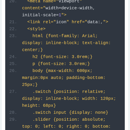
  <link rel="
icon
" href="
data
:,
">
  <style>
    html {font-family: Arial; 
display: inline-block; text-align: 
center;}
    h2 {font-size: 3.0rem;}
    p {font-size: 3.0rem;}
    body {max-width: 600px; 
margin:0px auto; padding-bottom: 
25px;}
    .switch {position: relative; 
display: inline-block; width: 120px; 
height: 68px} 
    .switch input {display: none}
    .slider {position: absolute; 
top: 0; left: 0; right: 0; bottom: 
0; background-color: #ccc; border-
radius: 6px}
    .slider:before {position: 