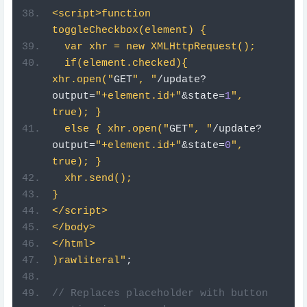
  var xhr = new XMLHttpRequest();
  if(element.checked){ 
xhr.open("
GET
", "
/
update
?
output
=
"+element.id+"
&
state
=
1
", 
true); }
  else { xhr.open("
GET
", "
/
update
?
output
=
"+element.id+"
&
state
=
0
", 
true); }
  xhr.send();
}
</script>
</body>
</html>
)rawliteral"
;
// Replaces placeholder with button 
section in your web page
String
 processor
(
const
String
&
var
){
//Serial.println(var);