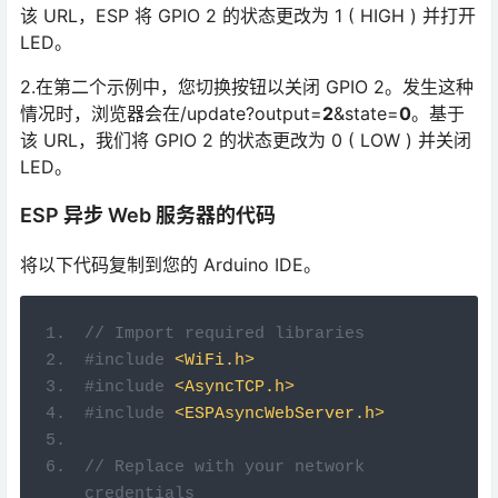
2.在第二个示例中，您切换按钮以关闭 GPIO 2。发生这种
情况时，浏览器会在/update?output=
2
&state=
0
。基于
该 URL，我们将 GPIO 2 的状态更改为 0 ( LOW ) 并关闭
LED。
ESP 异步 Web 服务器的代码
将以下代码复制到您的 Arduino IDE。
// Import required libraries
#include
<WiFi.h>
#include
<AsyncTCP.h>
#include
<ESPAsyncWebServer.h>
// Replace with your network 
credentials
const
char
*
 ssid 
=
"REPLACE_WITH_YOUR_SSID"
;