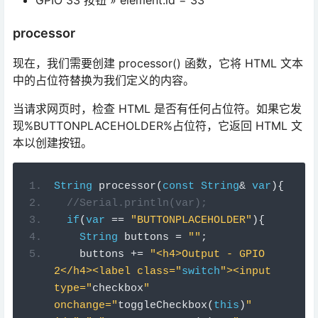
当请求网页时，检查 HTML 是否有任何占位符。如果它发
现%BUTTONPLACEHOLDER%占位符，它返回 HTML 文
本以创建按钮。
String
 processor
(
const
String
&
var
){
//Serial.println(var);
if
(
var
==
"BUTTONPLACEHOLDER"
){
String
 buttons 
=
""
;
    buttons 
+=
"<h4>Output - GPIO 
2</h4><label class="
switch
"><input 
type="
checkbox
" 
onchange="
toggleCheckbox
(
this
)
" 
id="
2
" "
+
 outputState
(
2
)
+
"><span 
class="
slider
"></span></label>"
;
    buttons 
+=
"<h4>Output - GPIO 
4</h4><label class="
switch
"><input 
type="
checkbox
" 