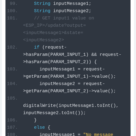
<ESP_IP>/update?output=
<inputMessage1>&state=
<inputMessage2>
if
(
request
-
>
hasParam
(
PARAM_INPUT_1
)
&&
 request
-
>
hasParam
(
PARAM_INPUT_2
))
{
      inputMessage1 
=
 request
-
>
getParam
(
PARAM_INPUT_1
)->
value
();
      inputMessage2 
=
 request
-
>
getParam
(
PARAM_INPUT_2
)->
value
();
digitalWrite
(
inputMessage1
.
toInt
(),
inputMessage2
.
toInt
());
}
else
{
      inputMessage1 
=
"No message 
sent"
;
      inputMessage2 
=
"No message 