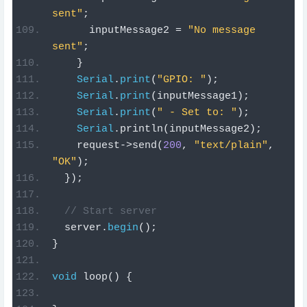
sent"
;
}
Serial
.
print
(
"GPIO: "
);
Serial
.
print
(
inputMessage1
);
Serial
.
print
(
" - Set to: "
);
Serial
.
println
(
inputMessage2
);
    request
->
send
(
200
,
"text/plain"
,
"OK"
);
});
// Start server
  server
.
begin
();
}
void
 loop
()
{
}