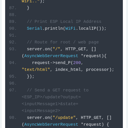
// Print ESP Local IP Address
Serial
.
println
(
WiFi
.
localIP
());
// Route for root / web page
  server
.
on
(
"/"
,
 HTTP_GET
,
[]
(
AsyncWebServerRequest
*
request
){
    request
->
send_P
(
200
,
"text/html"
,
 index_html
,
 processor
);
});
// Send a GET request to 
<ESP_IP>/update?output=
<inputMessage1>&state=
<inputMessage2>
  server
.
on
(
"/update"
,
 HTTP_GET
,
[]
(
AsyncWebServerRequest
*
request
)
{
String
 inputMessage1
;
String
 inputMessage2
;
// GET input1 value on 