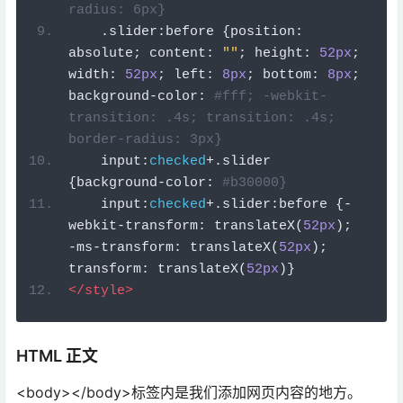
transition: .4s; transition: .4s; 
border-radius: 3px}
    input
:
checked
+.
slider 
{
background
-
color
:
#b30000}
    input
:
checked
+.
slider
:
before 
{-
webkit
-
transform
:
 translateX
(
52px
);
-
ms
-
transform
:
 translateX
(
52px
);
transform
:
 translateX
(
52px
)}
</style>
HTML 正文
<body></body>标签内是我们添加网页内容的地方。
< h2></h2> 标签将标题添加到网页。在本例中为“ESP
Web Server”文本，但您可以添加任何其它文本。
<h2>
ESP Web Server
</h2>