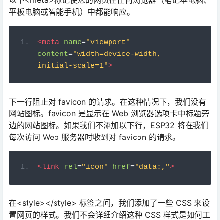
initial-scale=1"
>
下一行阻止对 favicon 的请求。在这种情况下，我们没有
网站图标。favicon 是显示在 Web 浏览器选项卡中标题旁
边的网站图标。如果我们不添加以下行，ESP32 将在我们
每次访问 Web 服务器时收到对 favicon 的请求。
<link
rel
=
"icon"
href
=
"data:,"
>
在<style></style> 标签之间，我们添加了一些 CSS 来设
置网页的样式。我们不会详细介绍这种 CSS 样式是如何工
作的。
<style>
    html 
{
font
-
family
:
Arial
;
display
:
inline
-
block
;
 text
-
align
: