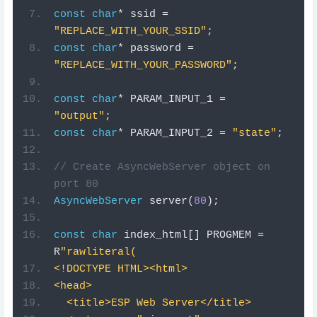
const
char
*
 password 
=
"REPLACE_WITH_YOUR_PASSWORD"
;
const
char
*
 PARAM_INPUT_1 
=
"output"
;
const
char
*
 PARAM_INPUT_2 
=
"state"
;
// Create AsyncWebServer object on 
port 80
AsyncWebServer
 server
(
80
);
const
char
 index_html
[]
 PROGMEM 
=
R
"rawliteral(
<!DOCTYPE HTML><html>
<head>
  <title>ESP Web Server</title>
  <meta name="
viewport
" 
content="
width
=
device
-
width
,
initial
-
scale
=
1
">