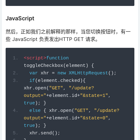
<script>
function
toggleCheckbox
(
element
)
{
var
 xhr 
=
new
XMLHttpRequest
();
if
(
element
.
checked
){
xhr
.
open
(
"GET"
,
"/update?
output="
+
element
.
id
+
"&state=1"
,
true
);
}
else
{
 xhr
.
open
(
"GET"
,
"/update?
output="
+
element
.
id
+
"&state=0"
,
true
);
}
  xhr
.
send
();
}
</script>
这是发出请求的行：