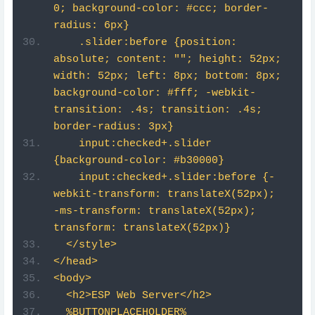
absolute; content: ""; height: 52px; 
width: 52px; left: 8px; bottom: 8px; 
background-color: #fff; -webkit-
transition: .4s; transition: .4s; 
border-radius: 3px}
    input:checked+.slider 
{background-color: #b30000}
    input:checked+.slider:before {-
webkit-transform: translateX(52px); 
-ms-transform: translateX(52px); 
transform: translateX(52px)}
  </style>
</head>
<body>
  <h2>ESP Web Server</h2>
  %BUTTONPLACEHOLDER%
<script>function 
toggleCheckbox(element) {