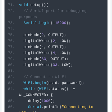
purposes
Serial
.
begin
(
115200
);
  pinMode
(
2
,
 OUTPUT
);
  digitalWrite
(
2
,
 LOW
);
  pinMode
(
4
,
 OUTPUT
);
  digitalWrite
(
4
,
 LOW
);
  pinMode
(
33
,
 OUTPUT
);
  digitalWrite
(
33
,
 LOW
);
// Connect to Wi-Fi
WiFi
.
begin
(
ssid
,
 password
);
while
(
WiFi
.
status
()
!=
WL_CONNECTED
)
{
    delay
(
1000
);
Serial
.
println
(
"Connecting to 
WiFi.."
);
}