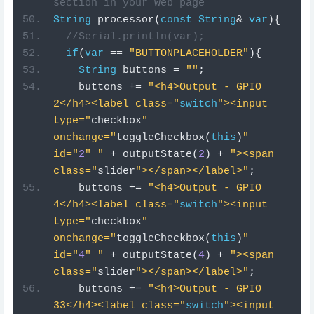
if
(
var
==
"BUTTONPLACEHOLDER"
){
String
 buttons 
=
""
;
    buttons 
+=
"<h4>Output - GPIO 
2</h4><label class="
switch
"><input 
type="
checkbox
" 
onchange="
toggleCheckbox
(
this
)
" 
id="
2
" "
+
 outputState
(
2
)
+
"><span 
class="
slider
"></span></label>"
;
    buttons 
+=
"<h4>Output - GPIO 
4</h4><label class="
switch
"><input 
type="
checkbox
" 
onchange="
toggleCheckbox
(
this
)
" 
id="
4
" "
+
 outputState
(
4
)
+
"><span 
class="
slider
"></span></label>"
;
    buttons 
+=
"<h4>Output - GPIO 
33</h4><label class="
switch
"><input 
type="
checkbox
" 
onchange="
toggleCheckbox
(
this
)
" 
id="
33
" "
+
 outputState
(
33
)
+
">