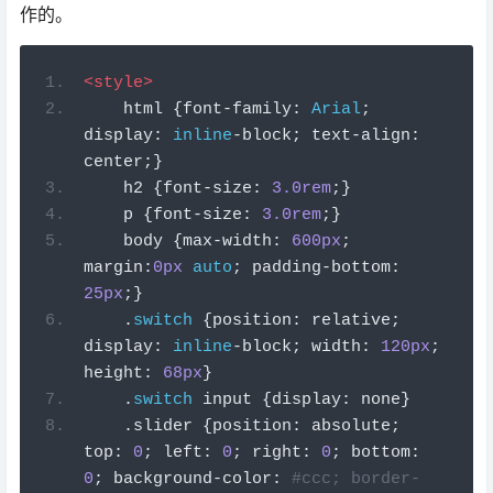
center
;}
    h2 
{
font
-
size
:
3.0rem
;}
    p 
{
font
-
size
:
3.0rem
;}
    body 
{
max
-
width
:
600px
;
margin
:
0px
auto
;
 padding
-
bottom
:
25px
;}
.
switch
{
position
:
 relative
;
display
:
inline
-
block
;
 width
:
120px
;
height
:
68px
}
.
switch
 input 
{
display
:
 none
}
.
slider 
{
position
:
 absolute
;
top
:
0
;
 left
:
0
;
 right
:
0
;
 bottom
:
0
;
 background
-
color
:
#ccc; border-
radius: 6px}
.
slider
:
before 
{
position
:
absolute
;
 content
:
""
;
 height
:
52px
;
width
:
52px
;
 left
:
8px
;
 bottom
:
8px
;
background
-
color
:
#fff; -webkit-