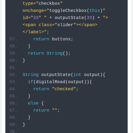
<span class="
slider
"></span>
</label>"
;
return
 buttons
;
}
return
String
();
}
String
 outputState
(
int
 output
){
if
(
digitalRead
(
output
)){
return
"checked"
;
}
else
{
return
""
;
}
}
void
 setup
(){
// Serial port for debugging 