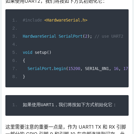
如果使用UART2，我们将按如下方式初始化它：
#include
<HardwareSerial.h>
HardwareSerial
SerialPort
(
2
);
// use UART2
void
 setup
()
{
SerialPort
.
begin
(
15200
,
 SERIAL_8N1
,
16
,
17
);
}
如果使用
UART1
，我们将按如下方式初始化它：
这里需要注意的重要一点是，作为 UART1 TX 和 RX 引脚