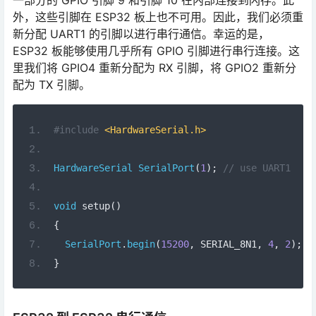
一部分的 GPIO 引脚 9 和引脚 10 在内部连接到闪存。此
外，这些引脚在 ESP32 板上也不可用。因此，我们必须重
新分配 UART1 的引脚以进行串行通信。幸运的是，
ESP32 板能够使用几乎所有 GPIO 引脚进行串行连接。这
里我们将 GPIO4 重新分配为 RX 引脚，将 GPIO2 重新分
配为 TX 引脚。
#include
<HardwareSerial.h>
HardwareSerial
SerialPort
(
1
);
// use UART1
void
 setup
()
{
SerialPort
.
begin
(
15200
,
 SERIAL_8N1
,
4
,
2
);
}