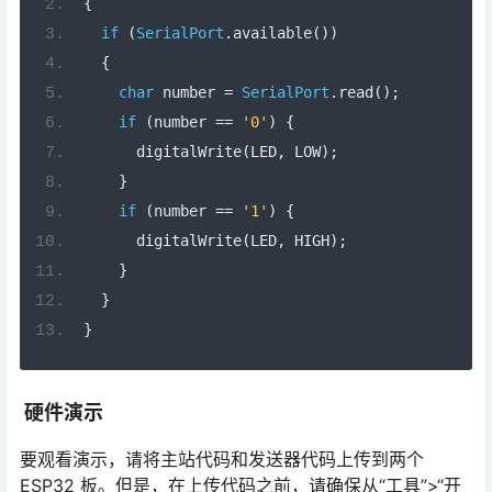
{
char
 number 
=
SerialPort
.
read
();
if
(
number 
==
'0'
)
{
      digitalWrite
(
LED
,
 LOW
);
}
if
(
number 
==
'1'
)
{
      digitalWrite
(
LED
,
 HIGH
);
}
}
}
硬件演示
要观看演示，请将主站代码和发送器代码上传到两个
ESP32 板。但是，在上传代码之前，请确保从“工具”>“开
发板”中选择 ESP32 开发模块，并从“工具”>“端口”中选择