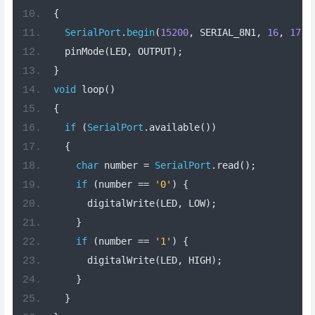
SerialPort
.
begin
(
15200
,
 SERIAL_8N1
,
16
,
17
);
  pinMode
(
LED
,
 OUTPUT
);
}
void
 loop
()
{
if
(
SerialPort
.
available
())
{
char
 number 
=
SerialPort
.
read
();
if
(
number 
==
'0'
)
{
      digitalWrite
(
LED
,
 LOW
);
}
if
(
number 
==
'1'
)
{
      digitalWrite
(
LED
,
 HIGH
);
}
}
}