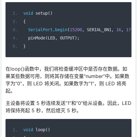
void
 setup
()
{
SerialPort
.
begin
(
15200
,
 SERIAL_8N1
,
16
,
17
);
  pinMode
(
LED
,
 OUTPUT
);
}
在loop()函数中，我们将检查缓冲区中是否存在数据。如
果某些数据可用，则将其存储在变量“number”中。如果数
字为“0”，则 LED 将关闭。如果数字为“1”，则 LED 将亮
起。
主设备将设置 5 秒连续发送“1”和“0”给从设备。因此，LED
将保持亮起 5 秒，然后熄灭 5 秒。
void
 loop
()
{
if
(
SerialPort
.
available
())