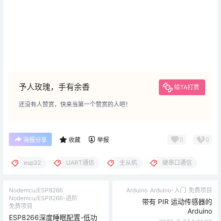
予人玫瑰，手有余香
给TA打赏
还没有人赞赏，快来当第一个赞赏的人吧！
0
0
海报分享
收藏
举报
esp32
UART通信
主从机
硬串口通信
Nodemcu/ESP8266
Arduino
Arduino-入门
免费项目
Nodemcu/ESP8266-进阶
带有 PIR 运动传感器的
免费项目
Arduino
ESP8266深度睡眠配置-低功
2023-7-24 1:31:08
耗模式
2023-6-30 1:41:51
猜你喜欢