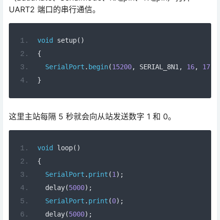
void
 setup
()
{
SerialPort
.
begin
(
15200
,
 SERIAL_8N1
,
16
,
17
);
}
这里主站每隔 5 秒就会向从站发送数字 1 和 0。
void
 loop
()
{
SerialPort
.
print
(
1
);
  delay
(
5000
);
SerialPort
.
print
(
0
);
  delay
(
5000
);
}