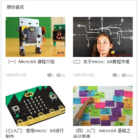
猜你喜欢
（一）Micro:bit 课程介绍
(二）关于micro：bit教程作者
18年8月19日
18年8月19日
0
2k
0
669
(三)入门：使用micro：bit进行
（四）入门：micro:bit 基础之
制作
设计思维