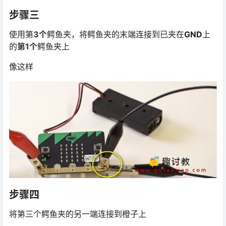
步骤三
使用第
3个
鳄鱼夹，将鳄鱼夹的末端连接到已夹在
GND
上
的
第1个
鳄鱼夹上
像这样
步骤四
将第三个鳄鱼夹的另一端连接到橙子上