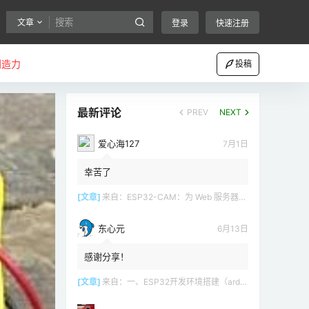
文章
登录
快速注册
创造力
投稿
最新评论
PREV
NEXT
爱心海127
7月1日
幸苦了
[文章]
来自：
ESP32-CAM：为 Web 服务器（Arduino IDE）设置接入点（AP）
东心元
6月13日
感谢分享！
[文章]
来自：
一、ESP32开发环境搭建（arduino）