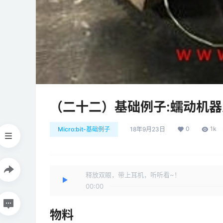
（二十二）基础例子:蠕动机器
0
1k
Micro:bit-基础例子
18年9月23日
释放双眼，带上耳机，听听看~！
00:00
物料