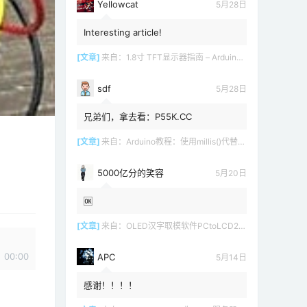
Yellowcat
5月28日
Interesting article!
[文章]
来自：
1.8寸 TFT显示器指南 – Arduino教程
sdf
5月28日
兄弟们，拿去看：P55K.CC
[文章]
来自：
Arduino教程：使用millis()代替delay()
5000亿分的笑容
5月20日
🆗
[文章]
来自：
OLED汉字取模软件PCtoLCD2002 LCD1602
00:00
APC
5月14日
感谢！！！！