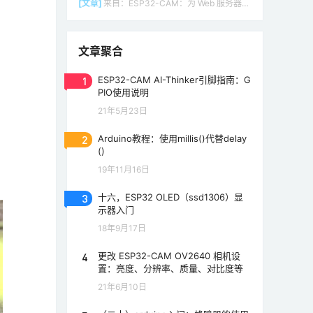
[文章]
来自：
ESP32-CAM：为 Web 服务器（Arduino IDE）设置接入点（AP）
文章聚合
1
ESP32-CAM AI-Thinker引脚指南：G
PIO使用说明
21年5月23日
2
Arduino教程：使用millis()代替delay
()
19年11月16日
3
十六，ESP32 OLED（ssd1306）显
示器入门
18年9月17日
4
更改 ESP32-CAM OV2640 相机设
置：亮度、分辨率、质量、对比度等
21年6月10日