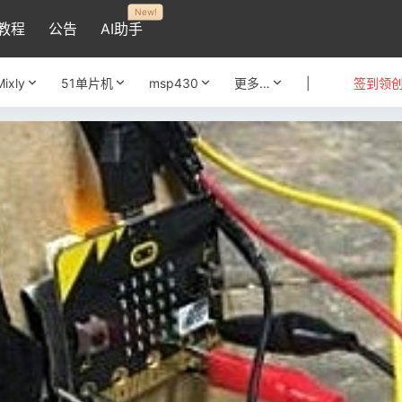
New!
教程
公告
AI助手
Mixly
51单片机
msp430
更多…
|
签到领