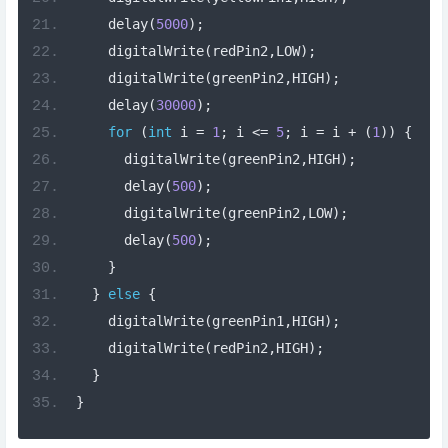
    delay
(
5000
);
    digitalWrite
(
redPin2
,
LOW
);
    digitalWrite
(
greenPin2
,
HIGH
);
    delay
(
30000
);
for
(
int
 i 
=
1
;
 i 
<=
5
;
 i 
=
 i 
+
(
1
))
{
      digitalWrite
(
greenPin2
,
HIGH
);
      delay
(
500
);
      digitalWrite
(
greenPin2
,
LOW
);
      delay
(
500
);
}
}
else
{
    digitalWrite
(
greenPin1
,
HIGH
);
    digitalWrite
(
redPin2
,
HIGH
);
}
}