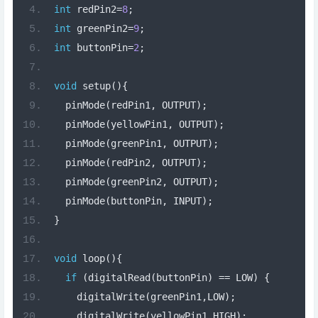
int
 redPin2
=
8
;
int
 greenPin2
=
9
;
int
 buttonPin
=
2
;
void
 setup
(){
  pinMode
(
redPin1
,
 OUTPUT
);
  pinMode
(
yellowPin1
,
 OUTPUT
);
  pinMode
(
greenPin1
,
 OUTPUT
);
  pinMode
(
redPin2
,
 OUTPUT
);
  pinMode
(
greenPin2
,
 OUTPUT
);
  pinMode
(
buttonPin
,
 INPUT
);
}
void
 loop
(){
if
(
digitalRead
(
buttonPin
)
==
 LOW
)
{
    digitalWrite
(
greenPin1
,
LOW
);
    digitalWrite
(
yellowPin1
,
HIGH
);