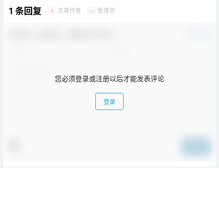
1 条回复
文章作者
管理员
A
M
欢迎您，新朋友，感谢参与互动！
确认修改
您必须登录或注册以后才能发表评论
登录
提交
website
20年1月18日
学前班
Lv0
首页
教程
项目
专题
热点
我的
这个课程不错， 如果不写初始化程序，也可以运行。
举报
回复
0
0