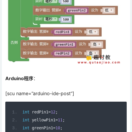
Arduino程序
：
[scu name=”arduino-ide-post”]
int
 redPin1
=
12
;
int
 yellowPin1
=
11
;
int
 greenPin1
=
10
;