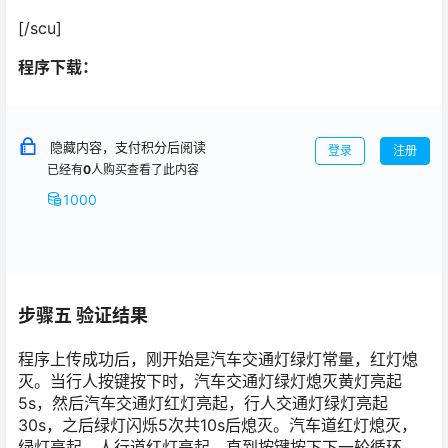
[/scu]
程序下载：
隐藏内容，支付积分后阅读
登录
注册
已经有
0
人购买查看了此内容
1000
步骤五 验证结果
程序上传成功后，刚开始是汽车交通灯绿灯常量，红灯熄
灭。当行人按键按下时，汽车交通灯绿灯熄灭黄灯亮起
5s，然后汽车交通灯红灯亮起，行人交通灯绿灯亮起
30s，之后绿灯闪烁5次共10s后熄灭。汽车道红灯熄灭，
绿灯亮起，人行道红灯亮起，直到按键按下下一轮循环。