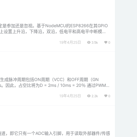
还是忽视。基于NodeMCU的ESP8266在其GPIO
IO引脚上设置上升沿，下降沿，双沿，低电平和高电平中断模
19年4月25日
3.5k
0
生成脉冲周期包括ON周期（VCC）和OFF周期（GN
空比将为D = 2ms / 10ms = 20％ 通过PWM技
19年4月25日
2.2k
0
C通道，即它只有一个ADC输入引脚，用于读取外部器件/传感