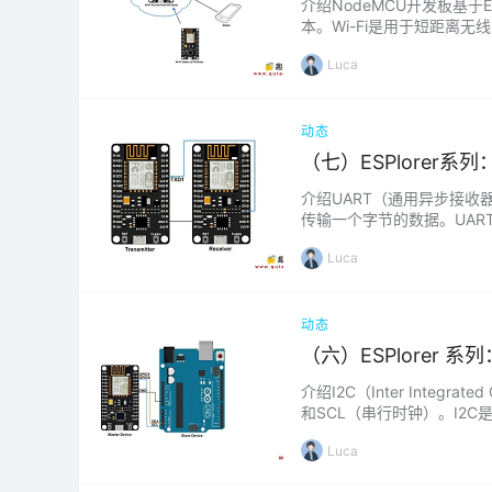
介绍NodeMCU开发板基
本。Wi-Fi是用于短距离无线
用于连接，获取或上传数据到互联
Luca
动态
（七）ESPlorer系
介绍UART（通用异步接
传输一个字节的数据。UAR
平。DATA BYTE位：数
Luca
动态
（六）ESPlorer 系
介绍I2C（Inter Int
和SCL（串行时钟）。I2
主模式从模式SDA（串行数
Luca