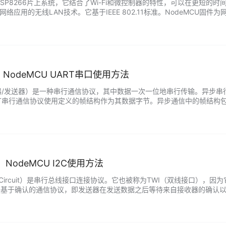
于ESP8266片上系统，它结合了Wi-Fi和微控制器的特性，可以在更短的
网络应用的无线LAN技术。它基于IEEE 802.11标准。NodeMCU固件为网
网。NodeMCU Wi-Fi子系统定…...
列：NodeMCU UART串口使用方法
收器/发送器）是一种串行通信协议，其中数据一次一位地串行传输。异步
T串行通信协议使用定义的帧结构作为其数据字节。异步通信中的帧结构包
据位可以是5到9位的包。通常我们使用8位数据包，它总是在START位之后发送。
列：NodeMCU I2C使用方法
egrated Circuit）是串行总线接口连接协议。它也被称为TWI（双线接
C是基于确认的通信协议，即发送器在发送数据之后等待来自接收器的确认以知
据）线用于主设备和从设备之间的数据交换。SCL（…...