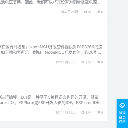
DC通道与电池电压复用。因此，我们可以将其设置为测量板载电源电
19年4月25日
3k
0
运行时控制。NodeMCU开发套件提供对ESP8266的这
不同，如下图和表所示。例如，NodeMCU开发套件上的D0引脚
19年4月25日
2.2k
0
eMCU进行编程。Lua是一种基于C编程语言构建的开源，轻量
ESPlorer是ESP开发人员的IDE。ESPlorer IDE
19年4月25日
3.9k
0
解锁
会员
权限