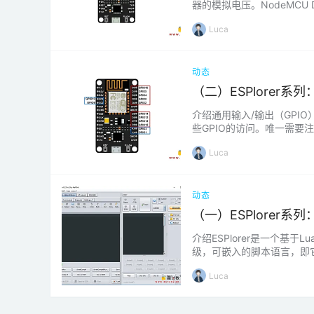
器的模拟电压。NodeMCU
压或外部模拟电压。读取外部模
Luca
动态
（二）ESPlorer系列
介绍通用输入/输出（GPI
些GPIO的访问。唯一需要注意
映射到ESP8266的内部GPIO
Luca
动态
（一）ESPlorer系列
介绍ESPlorer是一个基
级，可嵌入的脚本语言，即它具有C
允许您与ESP8266建立串
Luca