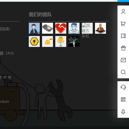
我们的团队
r引脚指南：
务器（Ard
）
 IP 地
duin