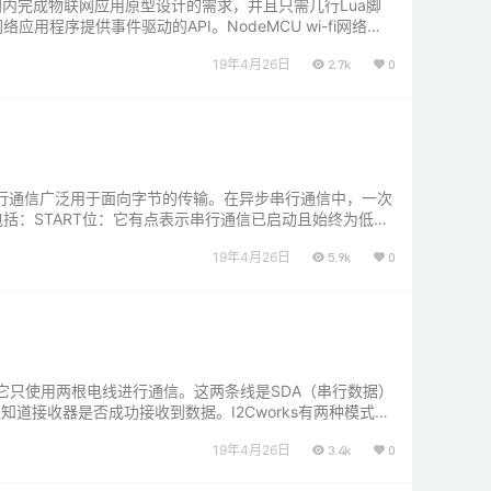
时间内完成物联网应用原型设计的需求，并且只需几行Lua脚
络应用程序提供事件驱动的API。NodeMCU wi-fi网络可
19年4月26日
2.7k
0
串行通信广泛用于面向字节的传输。在异步串行通信中，一次
括：START位：它有点表示串行通信已启动且始终为低电
ST…...
19年4月26日
5.9k
0
口），因为它只使用两根电线进行通信。这两条线是SDA（串行数据）
道接收器是否成功接收到数据。I2Cworks有两种模式，
19年4月26日
3.4k
0