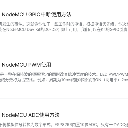
：NodeMCU GPIO中断使用方法
发生的事件。这就像你忙于一些工作时的电话，根据电话优先级，你决定是参加
NodeMCU Dev Kit的D0-D8引脚上可用。我们可以在Kit的GP
特定GPIO引脚的中断和中断模式。 gpio.mode()…...
：NodeMCU PWM使用
是一种在保持波的频率恒定的同时改变脉冲宽度的技术。LED PWMPWM
分数称为占空比。例如，周期为10ms的脉冲将保持ON（高电平）2ms。因此，占
F信号控制输送到负载的功率。PWM信号可用于控制直流电机的…...
：NodeMCU ADC使用方法
于将模拟信号转换为数字形式。ESP8266内置10位ADC，只有一个AD