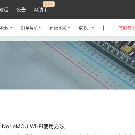
New!
教程
公告
AI助手
Mixly
51单片机
msp430
更多…
|
签到领
：NodeMCU Wi-Fi使用方法