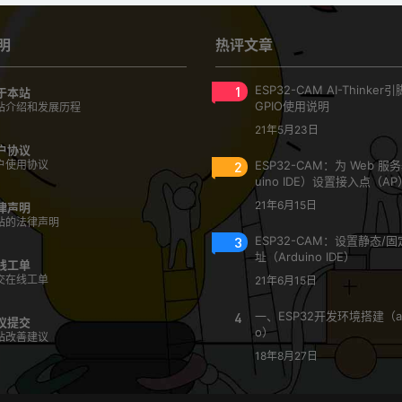
明
热评文章
1
ESP32-CAM AI-Thinke
于本站
GPIO使用说明
站介绍和发展历程
21年5月23日
户协议
户使用协议
2
ESP32-CAM：为 Web 服
uino IDE）设置接入点（AP
21年6月15日
律声明
站的法律声明
3
ESP32-CAM：设置静态/固定
址（Arduino IDE）
线工单
交在线工单
21年6月15日
4
一、ESP32开发环境搭建（ar
议提交
o）
站改善建议
18年8月27日