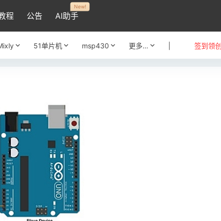
New!
教程
公告
AI助手
Mixly
51单片机
msp430
更多…
|
签到领