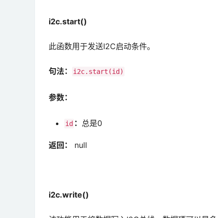
i2c.start()
此函数用于发送I2C启动条件。
句法：
i2c.start(id)
参数：
：
总是0
id
返回：
null
i2c.write()