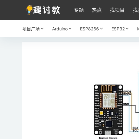
专题
热点
找项目
找
项目广场
Arduino
ESP8266
ESP32