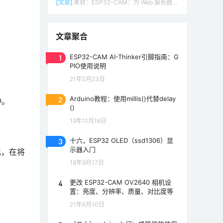
[文章]
来自：
ESP32-CAM：为 Web 服务器（Arduino IDE）设置接入点（AP）
文章聚合
1
ESP32-CAM AI-Thinker引脚指南：G
PIO使用说明
21年5月23日
2
Arduino教程：使用millis()代替delay
钟。
()
19年11月16日
3
十六，ESP32 OLED（ssd1306）显
示器入门
此，在将
18年9月17日
4
更改 ESP32-CAM OV2640 相机设
置：亮度、分辨率、质量、对比度等
21年6月10日