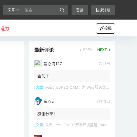
文章
登录
快速注册
创造力
投稿
最新评论
PREV
NEXT
爱心海127
7月1日
幸苦了
[文章]
来自：
ESP32-CAM：为 Web 服务器（Arduino IDE）设置接入点（AP）
东心元
6月13日
感谢分享！
[文章]
来自：
一、ESP32开发环境搭建（arduino）