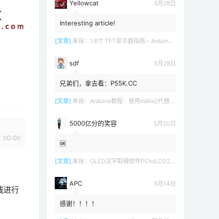
Yellowcat
5月28日
Interesting article!
[文章]
来自：
1.8寸 TFT显示器指南 – Arduino教程
sdf
5月28日
兄弟们，拿去看：P55K.CC
[文章]
来自：
Arduino教程：使用millis()代替delay()
5000亿分的笑容
5月20日
00:00
🆗
[文章]
来自：
OLED汉字取模软件PCtoLCD2002 LCD1602
APC
5月14日
电线进行
感谢！！！！