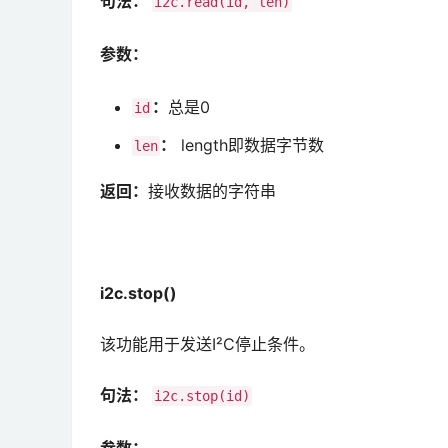
句法：
i2c.read(id, len)
参数：
：
总是0
id
：
length即数据字节数
len
返回：
接收数据的字符串
i2c.stop()
该功能用于发送I²C停止条件。
句法：
i2c.stop(id)