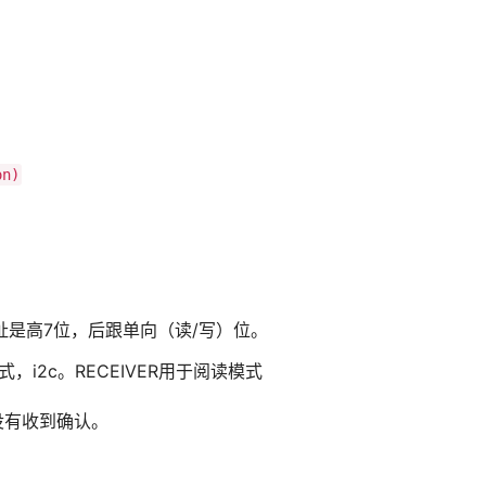
on)
址是高7位，后跟单向（读/写）位。
模式，i2c。RECEIVER用于阅读模式
没有收到确认。