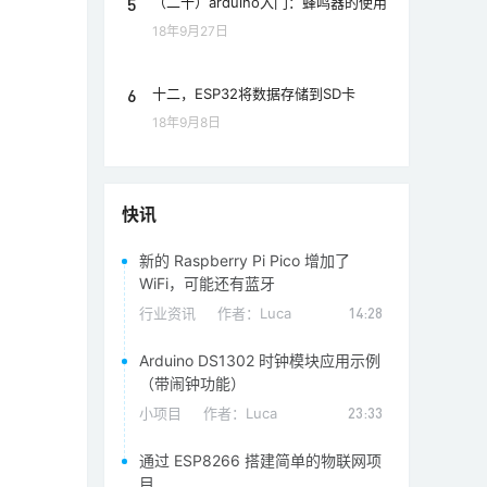
5
（二十）arduino入门：蜂鸣器的使用
18年9月27日
6
十二，ESP32将数据存储到SD卡
18年9月8日
快讯
新的 Raspberry Pi Pico 增加了
WiFi，可能还有蓝牙
行业资讯
作者：
Luca
14:28
Arduino DS1302 时钟模块应用示例
（带闹钟功能）
小项目
作者：
Luca
23:33
通过 ESP8266 搭建简单的物联网项
目