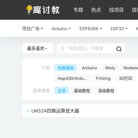
专题
热点
找项目
找
项目广场
Arduino
ESP8266
ESP32
最多喜欢
分类：
电路基础
Arduino
Mixly
Nodem
266
msp430/Arduin
Fritzing
3D打印
o
选择难度：
全部
基础教程
高级教程
LM324四路运算放大器