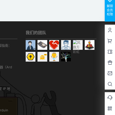
解锁
会员
权限
我们的团队
r引脚指南：
务器（Ard
）
 IP 地
duin