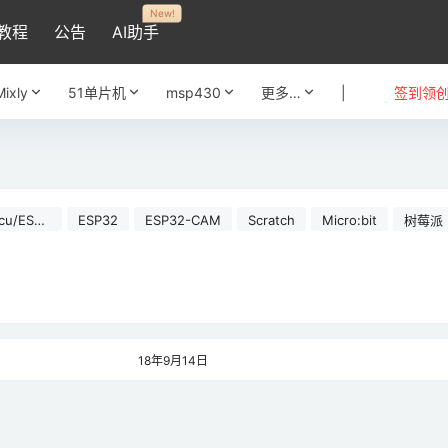
New!
教程
公告
AI助手
Mixly
51单片机
msp430
更多…
|
签到领
cu/ESP8
ESP32
ESP32-CAM
Scratch
Micro:bit
树莓派
18年9月14日