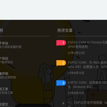
明
热评文章
1
ESP32-CAM AI-Thinke
于本站
GPIO使用说明
站介绍和发展历程
21年5月23日
户协议
户使用协议
2
ESP32-CAM：为 Web 服
uino IDE）设置接入点（AP
21年6月15日
律声明
站的法律声明
3
ESP32-CAM：设置静态/固定
址（Arduino IDE）
线工单
交在线工单
21年6月15日
4
一、ESP32开发环境搭建（ar
议提交
o）