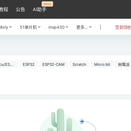
New!
教程
公告
AI助手
Mixly
51单片机
msp430
更多…
|
签到领
cu/ESP8
ESP32
ESP32-CAM
Scratch
Micro:bit
树莓派