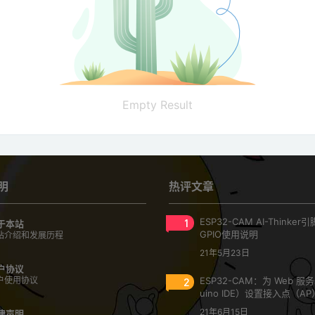
Empty Result
明
热评文章
1
ESP32-CAM AI-Thinke
于本站
GPIO使用说明
站介绍和发展历程
21年5月23日
户协议
户使用协议
2
ESP32-CAM：为 Web 服
uino IDE）设置接入点（AP
21年6月15日
律声明