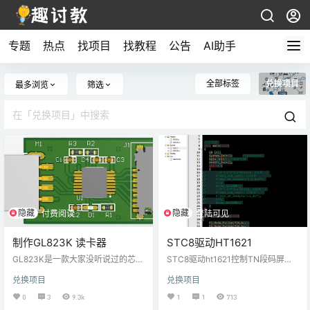
专题
热点
找项目
找教程
公告
AI助手
全部标签
兑换项目
最多浏览
筛选
隐藏
隐藏
付费阅读
登陆可见
制作GL823K 读卡器
STC8驱动HT1621
GL823K是一款大家没听说过的芯
STC8驱动ht1621控制TN段码屏例
片，在互联网上资料很少也没有多
程，从我的实际项目剥离出来的，
兑换项目
兑换项目
少人分享。支持USB2.0，虽然性能
完美可用，之前stm8s003的驱动例
有限，但是比几块钱的读卡器是更
程也可以参考。 链接：https://pa
0
3
9.3k
1
1
713
可靠的，手里有一个急需之时也有
n.baidu.com/s/1ycrJnYY5-za5JD