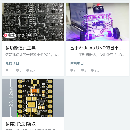
很大用处。 GL823K是USB 2.0单L
Dn 提取码：
UN读卡器控制器，可支持SD / MM
C / MSPRO闪存存储卡。 它支持US
B 2.0高速传输到Secure DigitalTM
（SD），SDHC，SDXC，miniSD
TM，microSD…
隐藏
登陆可见
多功能通讯工具
基于Arduino UNO的自平衡
机器人
这是我设计的一款紧凑型PCB，设
平衡机器人，使用带有 BluBu
计尺寸50*20mm，形状采用市面上
g 和 Android 的车轮和 imu 6 轴传感
兑换项目
兑换项目
的公模设计，后面我将采用CNC雕
器平衡机器人。 自平衡倒立摆机器
刻加工外壳。 它具有与各种232信
人。构建很简单，软件是免费和开
1
0
567
0
3
563
号，485信号，TTL信号通信的能
源的，基于 Arduino。 自平衡机器
力，通过拨码开关可以选择您的调
人的核心是 IMU，由 3 轴速率陀螺
试需求，拨到232档可以使用TTL与
仪、加速度计组成。这 6 个传感器
232通信，拨到485可以使用485通
每秒最多采样 1,000 次，并与一段
信。 采用的原料都是用的多的器
称为 DCM（方向余弦矩阵算法）
件，兼容性很好，设计上考虑到了
的…
信号传输的等长考虑，usb信号差分
走线，电磁屏蔽以及静电防护，真
真正…
多类别控制模块