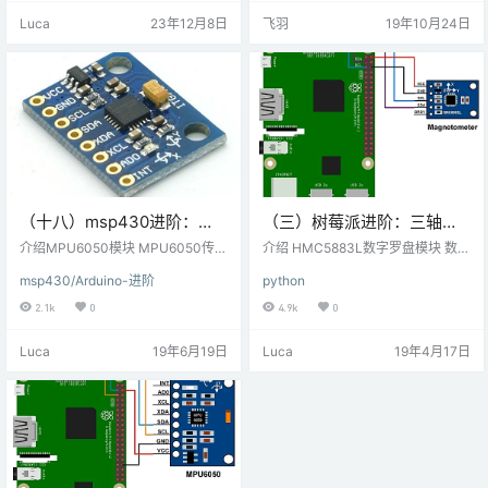
速度，陀螺仪测量旋转速度。此
明这是关于如何自己制作手势控制
Luca
23年12月8日
飞羽
19年10月24日
外，该模块还可以测量温度。该传
的车子。基本上，这是MPU-6050
感器是确定移动物体方向的理想选
3轴陀螺仪，加速度计的简单应用。
择。 推出 MPU-6050 陀螺仪加速
您可以做更多的事情。通过了解如
度计传感器 MPU-6050 是一个带有
何使用它，如何将其与Arduino接口
3 轴加速度计和 3 轴陀螺仪…
以及如…
（十八）msp430进阶：
（三）树莓派进阶：三轴电
MPU6050与MSP-
子数字罗盘HMC5883L与
介绍MPU6050模块 MPU6050传感
介绍 HMC5883L数字罗盘模块 数字
EXP430G2 TI Launchpad
器模块是一个集成的6轴运动跟踪设
Raspberry Pi连接
罗盘HMC5883L也叫磁力计，用于
msp430/Arduino-进阶
python
备。它有一个3轴陀螺仪，3轴加速
测量地球磁场的方向和大小。它用
连接
度计，数字运动处理器和温度传感
于低成本的罗盘和磁力测量。 它测
2.1k
0
4.9k
0
器，所有这些都集成在一个IC中。
量沿X，Y和Z轴的地球磁场值，从m
它可以使用其辅助I2C总线接受来自
illi-gauss到 8 gauss。 它可用于检
Luca
19年6月19日
Luca
19年4月17日
其他传感器的输入，如3轴磁力计或
测设备的前进方向。 它使用I2C协议
压力传感器。如果连接外部3轴磁力
与微控制器通信。 要将HMC5883L
计，它可以提供完整的9轴运动融合
磁力计模块与Raspberry Pi连接，我
输出。微控制器可以使用I2C通信协
们应确保启用Raspberry Pi上的I2C
议与该模块通信。通过使用I2C通信
协议。因此，…
从某些寄存器的地址读取值…