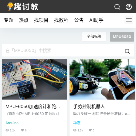
专题
热点
找项目
找教程
公告
AI助手
全部标签
MPU6050
MPU-6050加速度计和陀螺
手势控制机器人
仪传感器 — Arduino使用教
了解如何将 MPU-6050 加速度计和
简介步骤一 材料准备硬件准备：ard
程
陀螺仪模块与 Arduino 板一起使
uino unoarduino nano R3HC-05
Arduino
动态
用。MPU-6050 IMU（惯性测量单
蓝牙模块MPU6050DC motor 12V
元）是一款 3 轴加速度计和 3 轴陀
轮子L239D H桥电机驱动 9v 电池软
2.2k
0
1.3k
0
螺仪传感器。加速度计测量重力加
件准备：arduino IDE步骤二 原理说